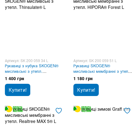
Артикул: SK 200 059 34 L
Артикул: SK 200 059 51 L
Рукавиці з нубука SKOGEN®
Рукавиці SKOGEN®
мисливські з утепл.
мисливські мембранні з утепл.
Thinsulate® L
HIPORA® Forest L
1 400 грн
1 180 грн
Купити!
Купити!