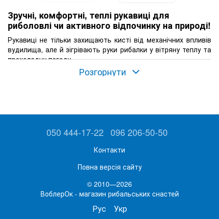
Зручні, комфортні, теплі рукавиці для
риболовлі чи активного відпочинку на природі!
Рукавиці не тільки захищають кисті від механічних впливів
вудилища, але й зігрівають руки рибалки у вітряну теплу та
прохолодну погоду.
Розгорнути
050 444-17-22
096 206-50-50
Контакти
Повна версія сайту
© 2010—2026
ВоблерОк - магазин рибальських снастей
Рус
Укр
Рекомендуємо купити рукавиці Rapala (Рапала), Fladen