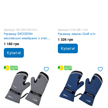
Артикул: SK 200 059 54 L
Артикул: 018-OB-1 s/m
Рукавиці SKOGEN®
Рукавиці зимові Graff s/m
мисливські мембранні з утепл.
1 326 грн
Realtree MAX 5® L
1 180 грн
Купити!
Купити!