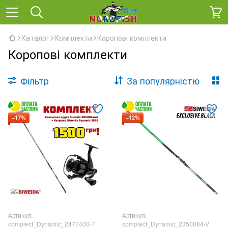
Каталог
Комплекти
Коропові комплекти
Коропові комплекти
Фільтр
За популярністю
−17%
−12%
Артикул:
Артикул:
complect_Dynamic_2477400-Т
complect_Dynamic_2350084-V