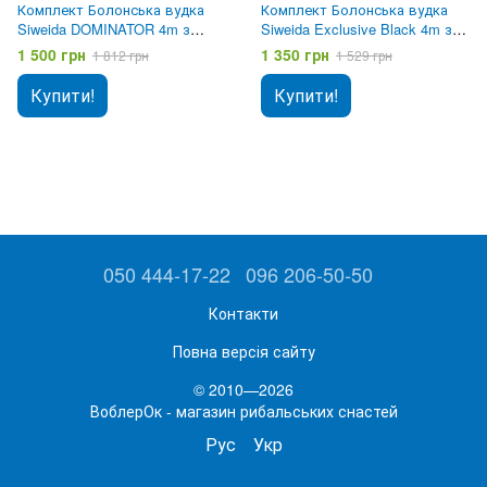
Комплект Болонська вудка
Комплект Болонська вудка
Siweida DOMINATOR 4m з
Siweida Exclusive Black 4m з
кільцями + Котушка Siweida
кільцями + Котушка Siweida
1 500 грн
1 350 грн
1 812 грн
1 529 грн
Dynamic 2000
Dynamic 2000
Купити!
Купити!
050 444-17-22
096 206-50-50
Контакти
Повна версія сайту
© 2010—2026
ВоблерОк - магазин рибальських снастей
Рус
Укр