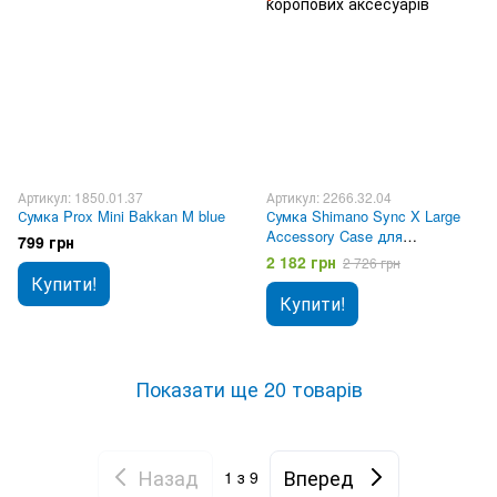
Артикул: 1850.01.37
Артикул: 2266.32.04
Сумка Prox Mini Bakkan M blue
Сумка Shimano Sync X Large
Accessory Case для
799 грн
коропових аксесуарів
2 182 грн
2 726 грн
Купити!
Купити!
Показати ще 20 товарів
Назад
Вперед
1
з 9