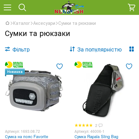
Каталог
Аксесуари
Сумки та рюкзаки
Сумки та рюкзаки
Фільтр
За популярністю
Новинка
2
Артикул: 1693.08.72
Артикул: 46006-1
Сумка на пояс Favorite
Сумка Rapala Sling Bag