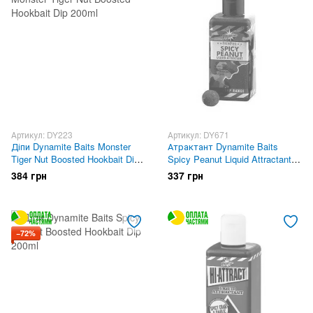
Артикул: DY223
Артикул: DY671
Діпи Dynamite Baits Monster
Атрактант Dynamite Baits
Tiger Nut Boosted Hookbait Dip
Spicy Peanut Liquid Attractant
200ml
250ml
384 грн
337 грн
−72%