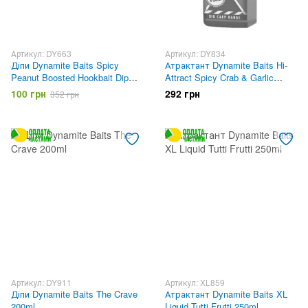
Артикул: DY663
Артикул: DY834
Діпи Dynamite Baits Spicy
Атрактант Dynamite Baits Hi-
Peanut Boosted Hookbait Dip
Attract Spicy Crab & Garlic
200ml
Liquid 250ml
100 грн
292 грн
352 грн
Артикул: DY911
Артикул: XL859
Діпи Dynamite Baits The Crave
Атрактант Dynamite Baits XL
200ml
Liquid Tutti Frutti 250ml