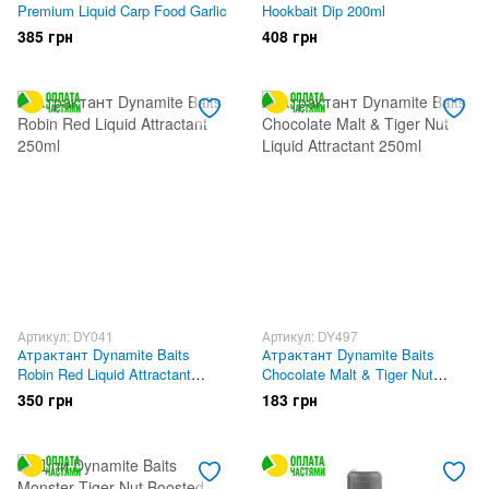
Premium Liquid Carp Food Garlic
Hookbait Dip 200ml
385 грн
408 грн
Артикул: DY041
Артикул: DY497
Атрактант Dynamite Baits
Атрактант Dynamite Baits
Robin Red Liquid Attractant
Chocolate Malt & Tiger Nut
250ml
Liquid Attractant 250ml
350 грн
183 грн