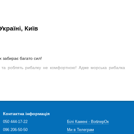
країні, Київ
х забирає багато сил!
и та роблять рибалку не комфортною! Адже морська рибалка
оприводом.
ярного бренду Shimano (Шимано).
00.
Контактна інформація
050 444-17-22
Білі Камені - ВоблерОк
mano 15 ForceMaster 3000.
096 206-50-50
Ми в Телеграм
котушок!