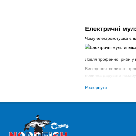
Електричні мулx
Чому електрокотушка є
н
Ловля трофейної риби у ві
Виведення великого тро
повинна дарувати незабут
Найкращим вибором для м
Розгорнути
У каталозі магазину Воб
В наявності бюджетна 
Якщо ви бажаєте купити д
Як ви вже здогадалися, в