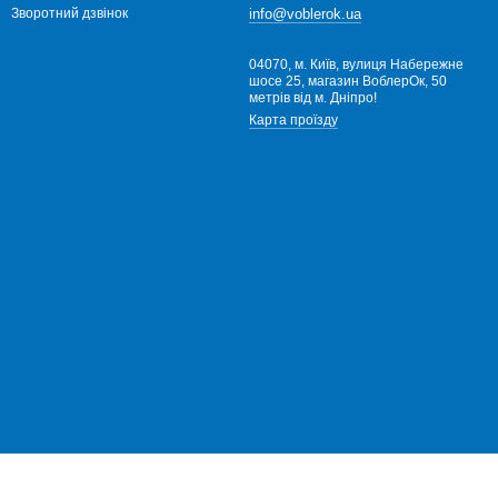
info@voblerok.ua
Зворотний дзвінок
04070, м. Київ, вулиця Набережне
ловлі?
шосе 25, магазин ВоблерОк, 50
метрів від м. Дніпро!
ти онлайн на нашому сайті voblerok.ua.
Карта проїзду
ьний товар!
д ваші умови, приїжджайте до магазину Воблерок та отримайте
a або замовити у нашому інтернет-магазині Voblerok-Nordfish з
а України!