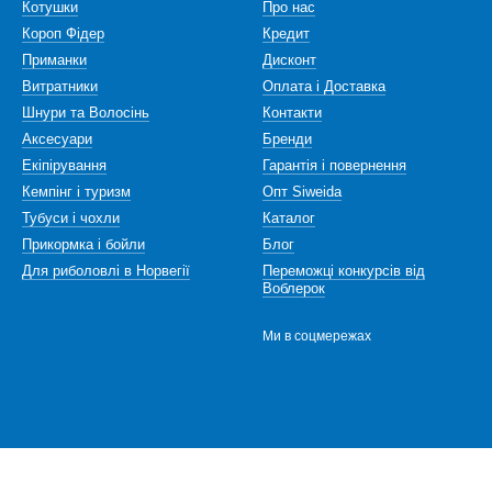
Котушки
Про нас
Короп Фідер
Кредит
Приманки
Дисконт
а запитання:
Де купити електричну котушку для морської рибо
Витратники
Оплата і Доставка
ктричну котушку Shimano у магазині Воблерок-NORDFish або замови
Шнури та Волосінь
Контакти
ку у нас, ви отримуєте безкоштовну консультацію та 100% оригінал
Аксесуари
Бренди
равильно вибрати електричну мультиплікаторну котушку Shimano пі
Екіпірування
Гарантія і повернення
ю!
Кемпінг і туризм
Опт Siweida
Тубуси і чохли
Каталог
ультиплікаторні котушки
Ви можете у Києві в магазині VoblerOk.u
Прикормка і бойли
Блог
 Івано-Франківськ, Ужгород, Вінницю, Львів, Запоріжжя та інші міст
Для риболовлі в Норвегії
Переможці конкурсів від
Воблерок
Ми в соцмережах
тупна "Оплата частинами" та "Миттєва розстрочка".
ами" у магазині Воблерок-Nordfish
- поширюється на весь товар.