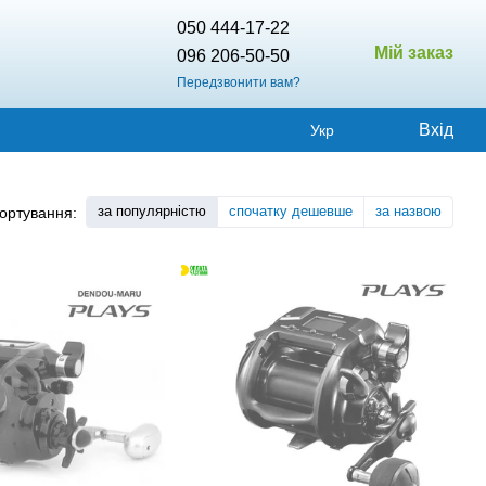
050 444-17-22
Мій заказ
096 206-50-50
Передзвонити вам?
Вхід
Укр
за популярністю
спочатку дешевше
за назвою
ортування: