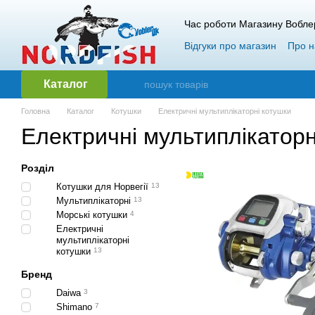
Перейти до основного контенту
Час роботи Магазину Вобле
Відгуки про магазин
Про н
Каталог
Головна
Каталог
Котушки
Електричні мультиплікаторні котушки
Електричні мультиплікаторн
Розділ
Котушки для Норвегії
13
Мультиплікаторні
13
Морські котушки
4
Електричні
мультиплікаторні
котушки
13
Бренд
Daiwa
3
Shimano
7