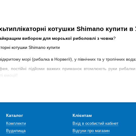
ьтиплікаторні котушки Shimano купити в У
айкращим вибором для морської риболовлі з човна
?
дкритому морі (рибалка в Норвегії), у північних та у тропічних вода
фея, постійні підйоми важких приманок втомлюють руки рибалк
і емоції!
орської глибоководної рибаловлі буде котушка Shimano з електр
лерок-NORDFish представлені електричні котушки морського попул
електрична мультиплікаторна котушка Shimano Dendou-Maru 10
Каталог
Клієнтам
Комплекти
Вхід в особистий кабінет
орогу електричну мультиплікаторну котушку, зверніть увагу на Shi
Вудилища
Відгуки про магазин
 асортименті справді великий вибір електричних мультиплікаторних 