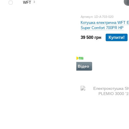
WFT
3
Артикул: 1D-A 703-020
Котушка електрична WFT El
Super Comfort 700PR HP
39 500 грн
Купити!
Відео