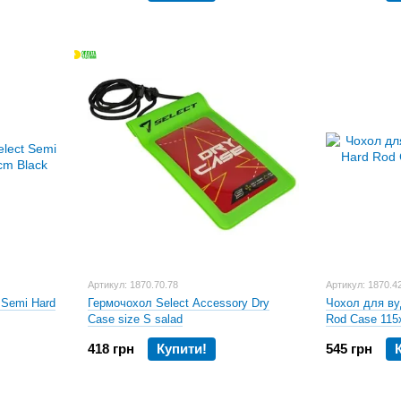
Артикул: 1870.70.78
Артикул: 1870.4
 Semi Hard
Гермочохол Select Accessory Dry
Чохол для ву
Case size S salad
Rod Case 115
418 грн
Купити!
545 грн