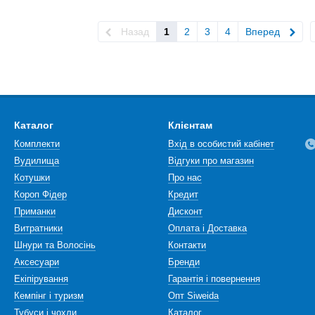
Назад
1
2
3
4
Вперед
Каталог
Клієнтам
Комплекти
Вхід в особистий кабінет
Вудилища
Відгуки про магазин
Котушки
Про нас
Короп Фідер
Кредит
Приманки
Дисконт
Витратники
Оплата і Доставка
Шнури та Волосінь
Контакти
Аксесуари
Бренди
Екіпірування
Гарантія і повернення
Кемпінг і туризм
Опт Siweida
Тубуси і чохли
Каталог