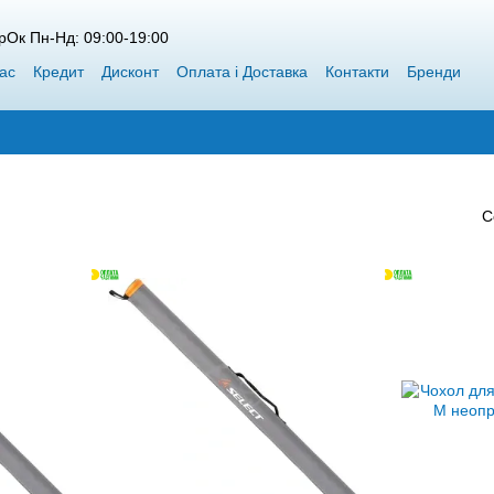
рОк Пн-Нд: 09:00-19:00
ас
Кредит
Дисконт
Оплата і Доставка
Контакти
Бренди
пт Siweida
Каталог
Блог
Переможці конкурсів від Воблерок
С