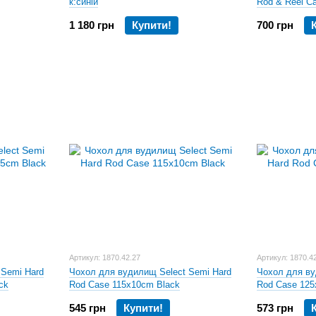
к:синій
Rod & Reel C
1 180 грн
Купити!
700 грн
Артикул: 1870.42.27
Артикул: 1870.4
 Semi Hard
Чохол для вудилищ Select Semi Hard
Чохол для ву
ck
Rod Case 115x10cm Black
Rod Case 125
545 грн
Купити!
573 грн