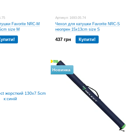
5.75
Артикул: 1693.05.74
тушки Favorite NRC-M
Чехол для катушки Favorite NRC-S
5cm size M
неопрен 15x13cm size S
Купити!
437 грн
Купити!
Новинка