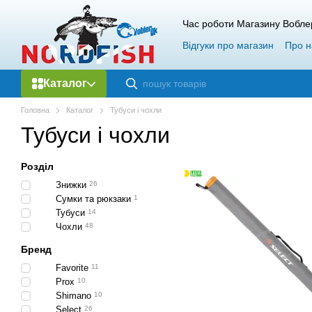
Перейти до основного контенту
Час роботи Магазину Вобле
Відгуки про магазин
Про н
Гарантія і повернення
О
Каталог
Головна
Каталог
Тубуси і чохли
Тубуси і чохли
Розділ
Знижки
26
Сумки та рюкзаки
1
Тубуси
14
Чохли
48
Бренд
Favorite
11
Prox
10
Shimano
10
Select
26