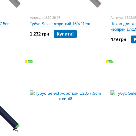
Артикул: 1870.39.95
Артикул: 1693.0
х7.5cm
Тубус Select жорсткий 150х11cm
Чохол для ко
неопрен 17x1
1 232 грн
Купити!
479 грн