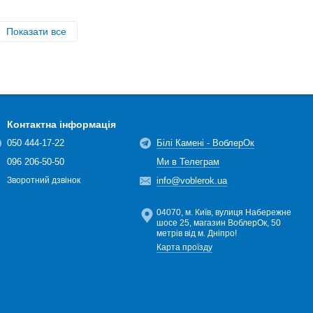
Показати все
Контактна інформація
050 444-17-22
Білі Камені - ВоблерОк
096 206-50-50
Ми в Телеграм
info@voblerok.ua
Зворотний дзвінок
04070, м. Київ, вулиця Набережне
шосе 25, магазин ВоблерОк, 50
метрів від м. Дніпро!
Карта проїзду