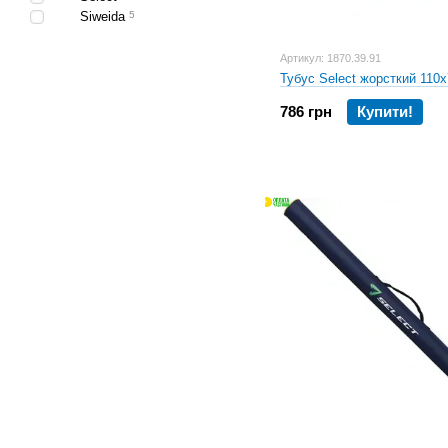
Siweida
5
Артикул: 1870.39.91
Тубус Select жорсткий 110
786 грн
Купити!