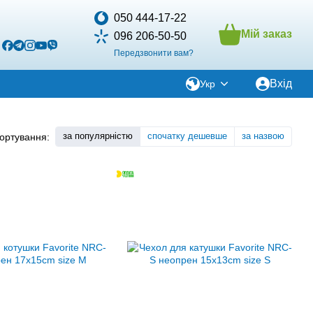
050 444-17-22
Мій заказ
096 206-50-50
Передзвонити вам?
Вхід
Укр
за популярністю
спочатку дешевше
за назвою
ортування: