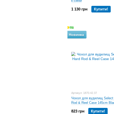
к:синій
1 130 грн
Купити!
Новинка
Артикул: 1870.42.37
Чохол для вудилищ Select
Rod & Reel Case 145cm Bla
823 грн
Купити!