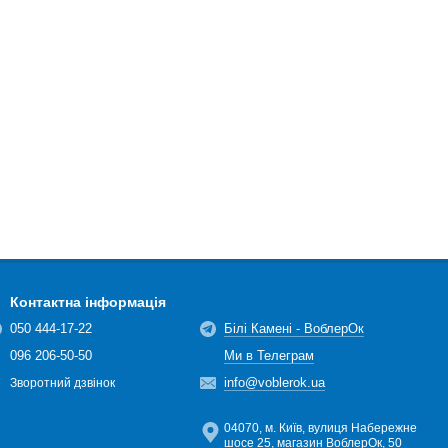
Контактна інформація
050 444-17-22
Білі Камені - ВоблерОк
096 206-50-50
Ми в Телеграм
info@voblerok.ua
Зворотний дзвінок
04070, м. Київ, вулиця Набережне
шосе 25, магазин ВоблерОк, 50