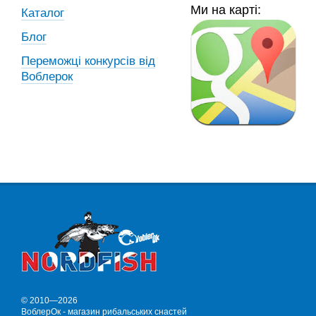
Ми на карті:
Каталог
Блог
Переможці конкурсів від
Воблерок
© 2010—2026
ВоблерОк - магазин рибальських снастей