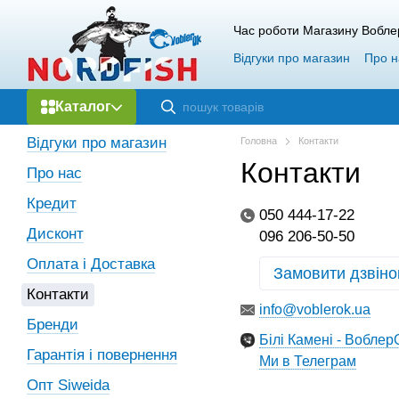
Перейти до основного контенту
Час роботи Магазину Вобле
Відгуки про магазин
Про н
Каталог
Відгуки про магазин
Головна
Контакти
Контакти
Про нас
Кредит
050 444-17-22
Дисконт
096 206-50-50
Оплата і Доставка
Замовити дзвіно
Контакти
info@voblerok.ua
Бренди
Білі Камені - Воблер
Гарантія і повернення
Ми в Телеграм
Опт Siweida