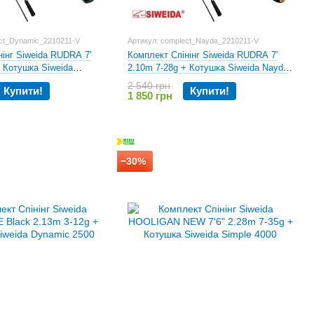
ect_Dynamic_2210211-V
Артикул: complect_Nayda_2210211-V
нінг Siweida RUDRA 7'
Комплект Спінінг Siweida RUDRA 7'
+ Котушка Siweida
2.10m 7-28g + Котушка Siweida Nayda
2500
2 540 грн
Купити!
Купити!
1 850 грн
−30%