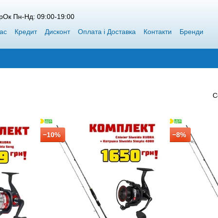
рОк Пн-Нд: 09:00-19:00
ас
Кредит
Дисконт
Оплата і Доставка
Контакти
Бренди
пт Siweida
Каталог
Блог
Переможці конкурсів від Воблерок
С
−10%
−8%