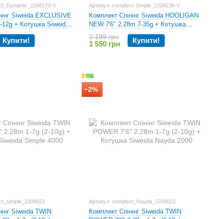
ect_Dynamic_2208170-V
Артикул: complect-Simple_2208236-V
нінг Siweida EXCLUSIVE
Комплект Спінінг Siweida HOOLIGAN
-12g + Котушка Siweida
NEW 7'6" 2.28m 7-35g + Котушка
Siweida Simple 4000
2 199 грн
Купити!
Купити!
1 550 грн
−2%
ct_simple_2209022
Артикул: complect_Nayda_2209022
нінг Siweida TWIN
Комплект Спінінг Siweida TWIN