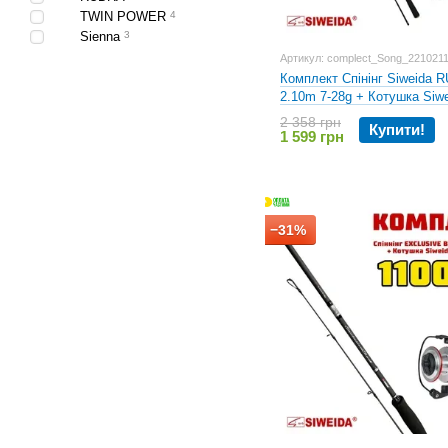
TWIN POWER
4
Sienna
3
Артикул: complect_Song_221021
Комплект Спінінг Siweida 
2.10m 7-28g + Котушка Siw
3000
2 358 грн
Купити!
1 599 грн
−31%