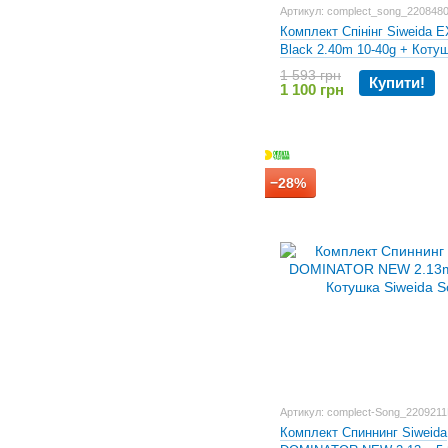
Артикул: complect_song_220848
Комплект Спінінг Siweida
Black 2.40m 10-40g + Котуш
Song
1 593 грн
Купити!
1 100 грн
−28%
Артикул: complect-Song_220921
Комплект Спиннинг Siweida