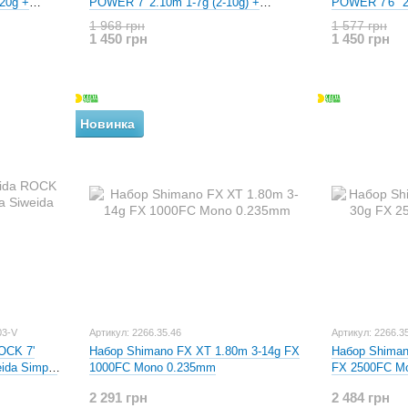
20g +
POWER 7' 2.10m 1-7g (2-10g) +
POWER 7'6" 2.
Котушка Siweida Song 2000
Котушка Siwe
1 968 грн
1 577 грн
1 450 грн
1 450 грн
Новинка
03-V
Артикул: 2266.35.46
Артикул: 2266.3
OCK 7'
Набор Shimano FX XT 1.80m 3-14g FX
Набор Shiman
ida Simple
1000FC Mono 0.235mm
FX 2500FC M
2 291 грн
2 484 грн