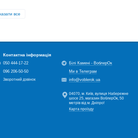
казати все
Контактна інформація
050 444-17-22
Білі Камені - ВоблерОк
096 206-50-50
Ми в Телеграм
info@voblerok.ua
Зворотний дзвінок
04070, м. Київ, вулиця Набережне
шосе 25, магазин ВоблерОк, 50
метрів від м. Дніпро!
Карта проїзду