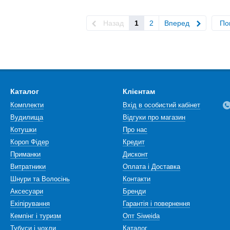
Назад
1
2
Вперед
По
Каталог
Клієнтам
Комплекти
Вхід в особистий кабінет
Вудилища
Відгуки про магазин
Котушки
Про нас
Короп Фідер
Кредит
Приманки
Дисконт
Витратники
Оплата і Доставка
Шнури та Волосінь
Контакти
Аксесуари
Бренди
Екіпірування
Гарантія і повернення
Кемпінг і туризм
Опт Siweida
Тубуси і чохли
Каталог