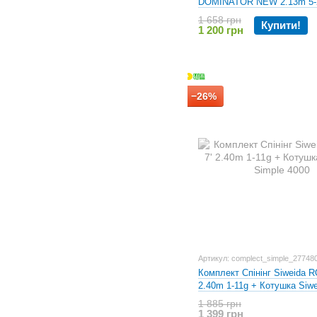
DOMINATOR NEW 2.13m 5-
Котушка Siweida Song
1 658 грн
Купити!
1 200 грн
−26%
Артикул: complect_simple_27748
Комплект Спінінг Siweida R
2.40m 1-11g + Котушка Siwe
4000
1 885 грн
1 399 грн