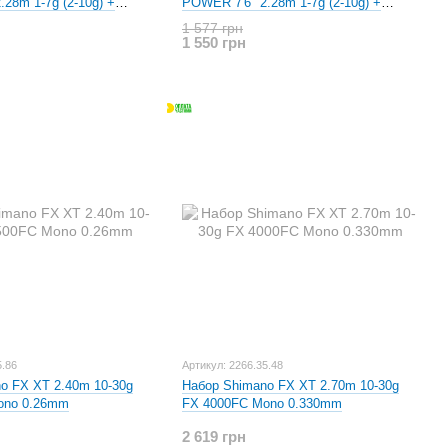
28m 1-7g (2-10g) +
POWER 7'6" 2.28m 1-7g (2-10g) +
ida Simple 4000
Котушка Siweida Nayda 2000
1 577 грн
1 550 грн
5.86
Артикул: 2266.35.48
o FX XT 2.40m 10-30g
Набор Shimano FX XT 2.70m 10-30g
ono 0.26mm
FX 4000FC Mono 0.330mm
2 619 грн