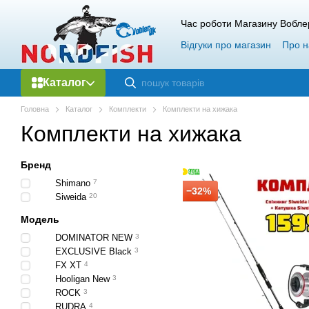
Перейти до основного контенту
Час роботи Магазину Вобле
Відгуки про магазин
Про н
Гарантія і повернення
О
Каталог
Головна
Каталог
Комплекти
Комплекти на хижака
Комплекти на хижака
Бренд
Shimano
7
−32%
Siweida
20
Модель
DOMINATOR NEW
3
EXCLUSIVE Black
3
FX XT
4
Hooligan New
3
ROCK
3
RUDRA
4