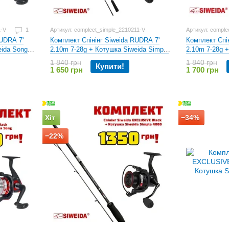
1-V
1
Артикул: complect_simple_2210211-V
Артикул: compl
Комплект Спінінг Siweida RUDRA 7'
Комплект Спі
RUDRA 7'
2.10m 7-28g + Котушка Siweida Simple
2.10m 7-28g 
eida Song
4000
Dynamic 3000
1 840 грн
1 840 грн
Купити!
1 650 грн
1 700 грн
Хіт
−34%
−22%