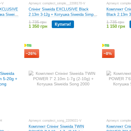
0-V
Артикул: complect_simple__2208170-V
Артикул: compl
 EXCLUSIVE
Спінінг Siweida EXCLUSIVE Black
Комплект Спі
ка Siweida
2.13m 3-12g + Котушка Siweida Simple
Black 2.13m 3
4000
Dynamic 2500
1 735 грн
1 735 грн
Купити!
1 350 грн
1 150 грн
−26%
−8%
1H
Артикул: complect_song_2209021-V
Артикул: comple
Комплект Спінінг Siweida TWIN
Комплект Спі