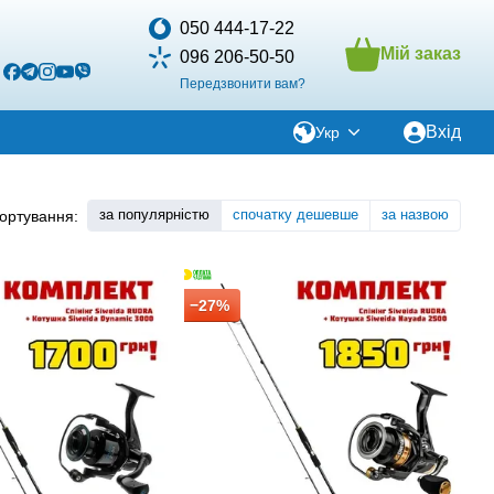
050 444-17-22
Мій заказ
096 206-50-50
Передзвонити вам?
Вхід
Укр
за популярністю
спочатку дешевше
за назвою
ортування:
−27%