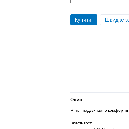
Купити!
Швидке з
Опис
М'які і надзвичайно комфортні 
Властивості: