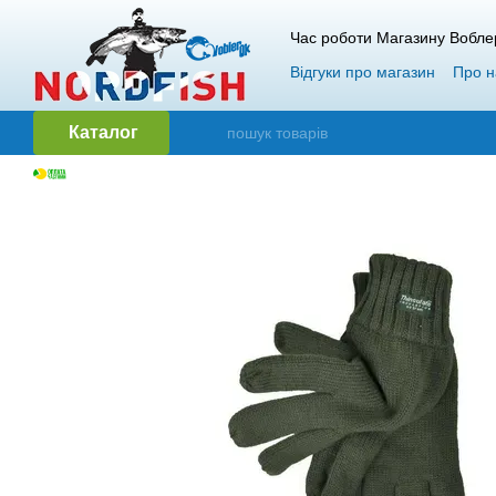
Перейти до основного контенту
Час роботи Магазину Вобле
Відгуки про магазин
Про н
Гарантія і повернення
О
Каталог