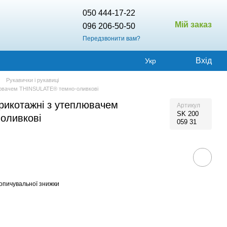
050 444-17-22
Мій заказ
096 206-50-50
Передзвонити вам?
Вхід
Укр
Рукавички і рукавиці
лювачем THINSULATE® темно-оливкові
икотажні з утеплювачем
Артикул
SK 200
оливкові
059 31
опичувальної знижки