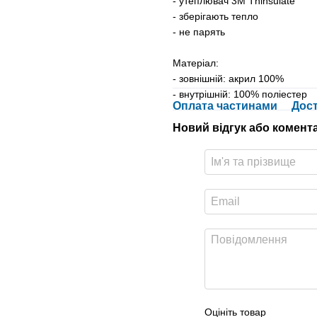
- утеплювач 3M Thinsulate
- зберігають тепло
- не парять
Матеріал:
- зовнішній: акрил 100%
- внутрішній: 100% поліестер
Оплата частинами
Дос
Новий відгук або комент
Оцініть товар