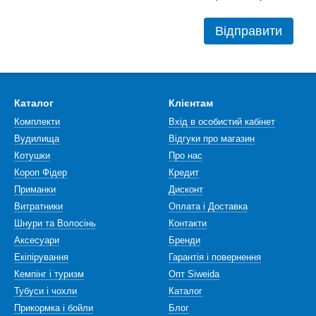
Відправити
Каталог
Клієнтам
Комплекти
Вхід в особистий кабінет
Вудилища
Відгуки про магазин
Котушки
Про нас
Короп Фідер
Кредит
Приманки
Дисконт
Витратники
Оплата і Доставка
Шнури та Волосінь
Контакти
Аксесуари
Бренди
Екіпірування
Гарантія і повернення
Кемпінг і туризм
Опт Siweida
Тубуси і чохли
Каталог
Прикормка і бойли
Блог