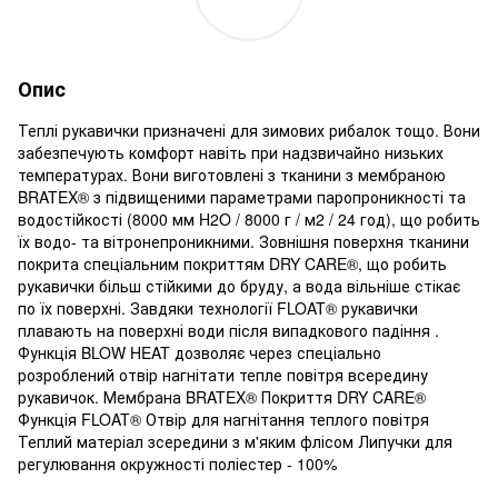
Опис
Теплі рукавички призначені для зимових рибалок тощо. Вони
забезпечують комфорт навіть при надзвичайно низьких
температурах. Вони виготовлені з тканини з мембраною
BRATEX® з підвищеними параметрами паропроникності та
водостійкості (8000 мм H2O / 8000 г / м2 / 24 год), що робить
їх водо- та вітронепроникними. Зовнішня поверхня тканини
покрита спеціальним покриттям DRY CARE®, що робить
рукавички більш стійкими до бруду, а вода вільніше стікає
по їх поверхні. Завдяки технології FLOAT® рукавички
плавають на поверхні води після випадкового падіння .
Функція BLOW HEAT дозволяє через спеціально
розроблений отвір нагнітати тепле повітря всередину
рукавичок. Мембрана BRATEX® Покриття DRY CARE®
Функція FLOAT® Отвір для нагнітання теплого повітря
Теплий матеріал зсередини з м'яким флісом Липучки для
регулювання окружності поліестер - 100%