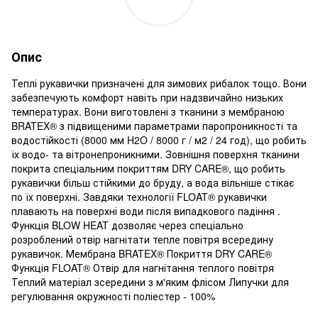
Опис
Теплі рукавички призначені для зимових рибалок тощо. Вони
забезпечують комфорт навіть при надзвичайно низьких
температурах. Вони виготовлені з тканини з мембраною
BRATEX® з підвищеними параметрами паропроникності та
водостійкості (8000 мм H2O / 8000 г / м2 / 24 год), що робить
їх водо- та вітронепроникними. Зовнішня поверхня тканини
покрита спеціальним покриттям DRY CARE®, що робить
рукавички більш стійкими до бруду, а вода вільніше стікає
по їх поверхні. Завдяки технології FLOAT® рукавички
плавають на поверхні води після випадкового падіння .
Функція BLOW HEAT дозволяє через спеціально
розроблений отвір нагнітати тепле повітря всередину
рукавичок. Мембрана BRATEX® Покриття DRY CARE®
Функція FLOAT® Отвір для нагнітання теплого повітря
Теплий матеріал зсередини з м'яким флісом Липучки для
регулювання окружності поліестер - 100%