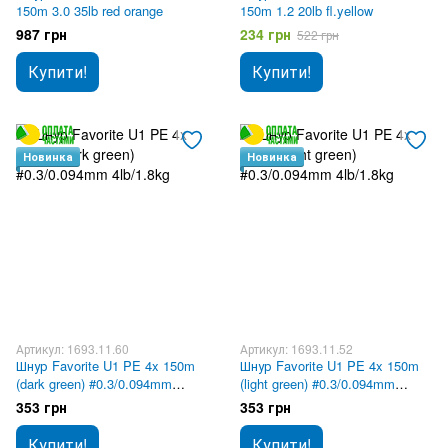
150m 3.0 35lb red orange
150m 1.2 20lb fl.yellow
987 грн
234 грн
522 грн
Купити!
Купити!
Новинка
Новинка
Артикул: 1693.11.60
Артикул: 1693.11.52
Шнур Favorite U1 PE 4x 150m
Шнур Favorite U1 PE 4x 150m
(dark green) #0.3/0.094mm
(light green) #0.3/0.094mm
4lb/1.8kg
4lb/1.8kg
353 грн
353 грн
Купити!
Купити!