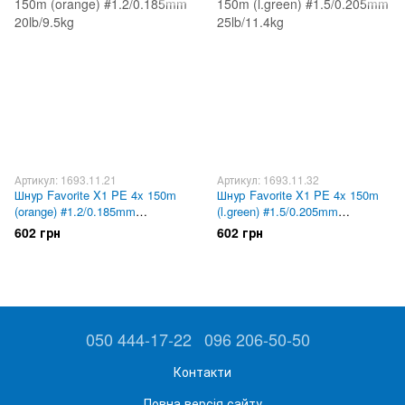
Артикул: 1693.11.21
Артикул: 1693.11.32
Шнур Favorite X1 PE 4x 150m
Шнур Favorite X1 PE 4x 150m
(orange) #1.2/0.185mm
(l.green) #1.5/0.205mm
20lb/9.5kg
25lb/11.4kg
602 грн
602 грн
050 444-17-22
096 206-50-50
Контакти
Повна версія сайту