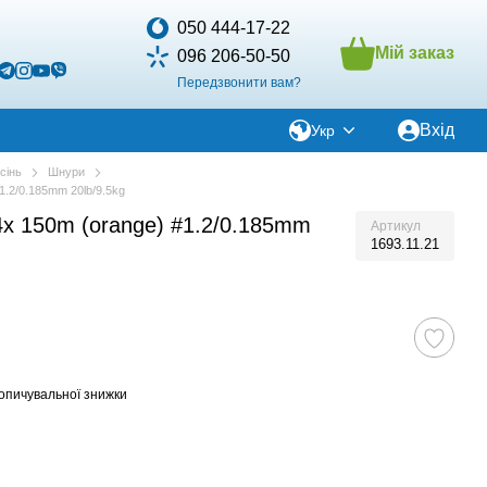
050 444-17-22
Мій заказ
096 206-50-50
Передзвонити вам?
Вхід
Укр
сінь
Шнури
1.2/0.185mm 20lb/9.5kg
4x 150m (orange) #1.2/0.185mm
Артикул
1693.11.21
опичувальної знижки