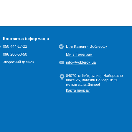
Контактна інформація
050 444-17-22
Білі Камені - ВоблерОк
096 206-50-50
Ми в Телеграм
info@voblerok.ua
Зворотний дзвінок
04070, м. Київ, вулиця Набережне
шосе 25, магазин ВоблерОк, 50
метрів від м. Дніпро!
Карта проїзду