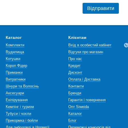
Відправити
Каталог
Клієнтам
Комплекти
Вхід в особистий кабінет
Вудилища
Відгуки про магазин
Котушки
Про нас
Короп Фідер
Кредит
Приманки
Дисконт
Витратники
Оплата і Доставка
Шнури та Волосінь
Контакти
Аксесуари
Бренди
Екіпірування
Гарантія і повернення
Кемпінг і туризм
Опт Siweida
Тубуси і чохли
Каталог
Прикормка і бойли
Блог
Для риболовлі в Норвегії
Переможці конкурсів від