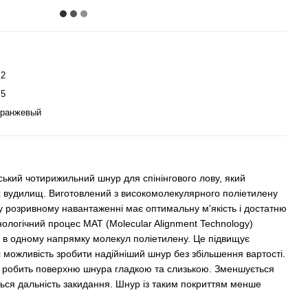
.2
.5
ранжевый
ький чотирижильний шнур для спінінгового лову, який
 вудилищ. Виготовлений з високомолекулярного поліетилену
у розривному навантаженні має оптимальну м'якість і достатню
хнологічний процес MAT (Molecular Alignment Technology)
их в одному напрямку молекул поліетилену. Це підвищує
ає можливість зробити надійніший шнур без збільшення вартості.
ng робить поверхню шнура гладкою та слизькою. Зменшується
ється дальність закидання. Шнур із таким покриттям менше