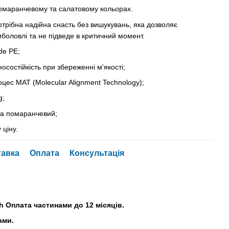
омаранчевому та салатовому кольорах.
потрібна надійна снасть без вишукувань, яка дозволяє
боловлі та не підведе в критичний момент.
de PE;
носостійкість при збереженні м'якості;
оцес MAT (Molecular Alignment Technology);
g;
 та помаранчевий;
 ціну.
тавка
Оплата
Консультація
h Оплата частинами до 12 місяців.
ами.