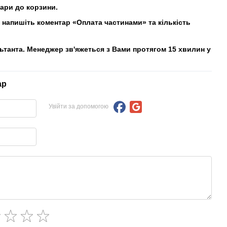
вари до корзини.
напишіть коментар «Оплата частинами» та кількість
льтанта. Менеджер зв'яжеться з Вами протягом 15 хвилин у
ар
Увійти за допомогою