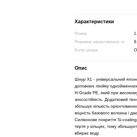
Характеристики
Розмір
1
Розривне навантаження, кг
9
Колір шнура
О
Опис
Шнур Х1 - універсальний японс
доповнює лінійку однойменних
H-Grade PE, який при високом
зносостійкість. Додатковий те
збільшує кількість орієнтован
міцність базового волокна і д
Силіконове покриття Si-coati
тертя у кільцях, тому збільшу
вбирає воду.