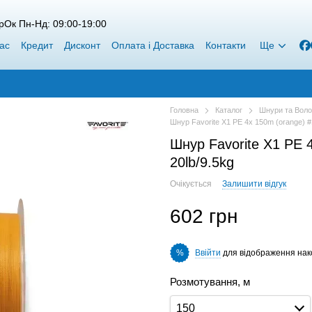
рОк Пн-Нд: 09:00-19:00
ас
Кредит
Дисконт
Оплата і Доставка
Контакти
Ще
Головна
Каталог
Шнури та Воло
Шнур Favorite X1 PE 4x 150m (orange) #
Шнур Favorite X1 PE 
20lb/9.5kg
Очікується
Залишити відгук
602 грн
Ввійти
для відображення нак
%
Розмотування, м
150