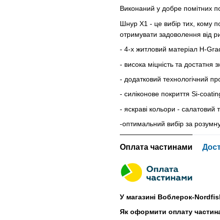
Виконаний у добре помітних п
Шнур Х1 - це вибір тих, кому 
отримувати задоволення від ри
- 4-х житловий матеріал H-Gra
- висока міцність та достатня з
- додатковий технологічний пр
- силіконове покриття Si-coatin
- яскраві кольори - салатовий
-оптимальний вибір за розумну
Оплата частинами
Дос
У магазині Воблерок-Nordfis
Як оформити оплату частин