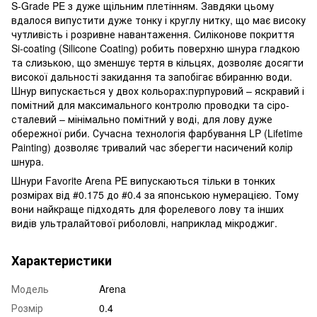
S-Grade PE з дуже щільним плетінням. Завдяки цьому
вдалося випустити дуже тонку і круглу нитку, що має високу
чутливість і розривне навантаження. Силіконове покриття
Si-coating (Silicone Coating) робить поверхню шнура гладкою
та слизькою, що зменшує тертя в кільцях, дозволяє досягти
високої дальності закидання та запобігає вбиранню води.
Шнур випускається у двох кольорах:пурпуровий – яскравий і
помітний для максимального контролю проводки та сіро-
сталевий – мінімально помітний у воді, для лову дуже
обережної риби. Сучасна технологія фарбування LP (Lifetime
Painting) дозволяє тривалий час зберегти насичений колір
шнура.
Шнури Favorite Arena PE випускаються тільки в тонких
розмірах від #0.175 до #0.4 за японською нумерацією. Тому
вони найкраще підходять для форелевого лову та інших
видів ультралайтової риболовлі, наприклад мікроджиг.
Характеристики
Модель
Arena
Розмір
0.4