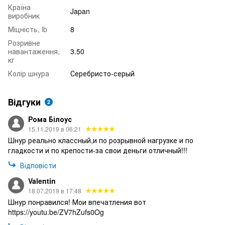
Країна
Japan
виробник
Міцність, lb
8
Розривне
навантаження,
3.50
кг
Колір шнура
Серебристо-серый
Відгуки
2
Рома Білоус
15.11.2019 в 06:21
Шнур реально классный,и по розрывной нагрузке и по
гладкости и по крепости-за свои деньги отличный!!!
Відповісти
Valentin
18.07.2019 в 17:48
Шнур понравился! Мои впечатления вот
https://youtu.be/ZV7hZufs0Og