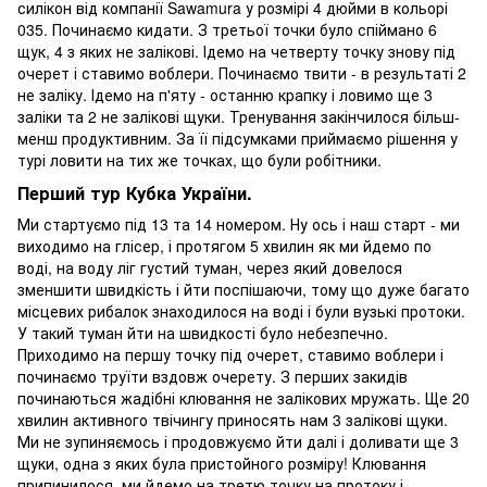
силікон від компанії Sawamura у розмірі 4 дюйми в кольорі
035. Починаємо кидати. З третьої точки було спіймано 6
щук, 4 з яких не залікові. Ідемо на четверту точку знову під
очерет і ставимо воблери. Починаємо твити - в результаті 2
не заліку. Ідемо на п'яту - останню крапку і ловимо ще 3
заліки та 2 не залікові щуки. Тренування закінчилося більш-
менш продуктивним. За її підсумками приймаємо рішення у
турі ловити на тих же точках, що були робітники.
Перший тур Кубка України.
Ми стартуємо під 13 та 14 номером. Ну ось і наш старт - ми
виходимо на глісер, і протягом 5 хвилин як ми йдемо по
воді, на воду ліг густий туман, через який довелося
зменшити швидкість і йти поспішаючи, тому що дуже багато
місцевих рибалок знаходилося на воді і були вузькі протоки.
У такий туман йти на швидкості було небезпечно.
Приходимо на першу точку під очерет, ставимо воблери і
починаємо труїти вздовж очерету. З перших закидів
починаються жадібні клювання не залікових мружать. Ще 20
хвилин активного твічингу приносять нам 3 залікові щуки.
Ми не зупиняємось і продовжуємо йти далі і доливати ще 3
щуки, одна з яких була пристойного розміру! Клювання
припинилося, ми йдемо на третю точку на протоку і