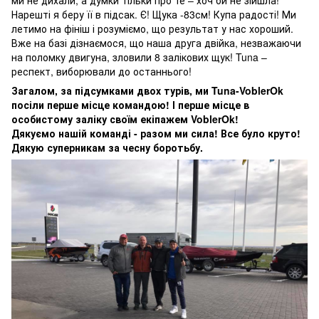
ми не дихали, а думки тільки про те – хоч би не зійшла!
Нарешті я беру її в підсак. Є! Щука -83см! Купа радості! Ми
летимо на фініш і розуміємо, що результат у нас хороший.
Вже на базі дізнаємося, що наша друга двійка, незважаючи
на поломку двигуна, зловили 8 залікових щук! Tuna –
респект, виборювали до останнього!
Загалом, за підсумками двох турів, ми Tuna-VoblerOk
посіли перше місце командою! І перше місце в
особистому заліку своїм екіпажем VoblerOk!
Дякуємо нашій команді - разом ми сила! Все було круто!
Дякую суперникам за чесну боротьбу.