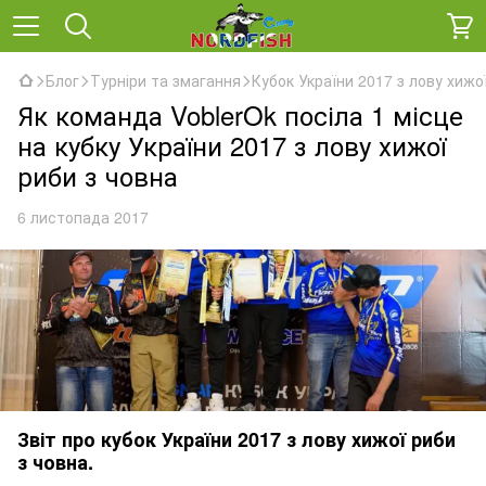
Блог
Турніри та змагання
Кубок України 2017 з лову хижо
Як команда VoblerOk посіла 1 місце
на кубку України 2017 з лову хижої
риби з човна
6 листопада 2017
Звіт про кубок України 2017 з лову хижої риби
з човна.