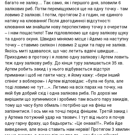
багато не заліку… Так само, як і першого дня, зловили 6
залікових риб. Потім переміщуємося ще на одну точку - там
ловимо 2 залікові. І потім, протягом 2-х годин, не єдиного
натяку на клювання! Після двогодинної відсутності
клювання ми знайшли нову перспективну точку з очеретом
– і нам пощастило! Там підловлюємо ще одну залікову щуку
та одного окуня. Швидко міняємо місце і йдемо на наступну
точку – ставимо силікон і ловимо 2 щуки та пару не заліків.
Якоїсь миті здавалося, що час летить вдвічі швидше…
Приходимо в протоку і я ловлю одну залікову і Артем ловить
теж одну залікову рибу. До кінця туру залишається 35 хв.
Артем робить закид і у нього відбувається відстріл
приманки і щоб не гаяти часу, я йому кажу: «бери інший
спінінг з воблером» і Артем відповідає: «була не була, але
тоді ловимо не тут…». Летимо на всіх парах на точку, на
якій був добрий схід і одна залікова риба. По дорозі ми
вирішили що зупинимося і зробимо там всього пару закидів,
тому що часу було обмаль і потрібно ще на фініш не
запізнитися. І ось ми на точці перед фінішем. Третій закид і
у Артема потужний удар на твович. І тут від нього я почув
одну гарну фразу, що бадьорить: «Це онааа!!!». Риба йде
виведення, але вона ставить нам нервів! Протягом 3 хвилин