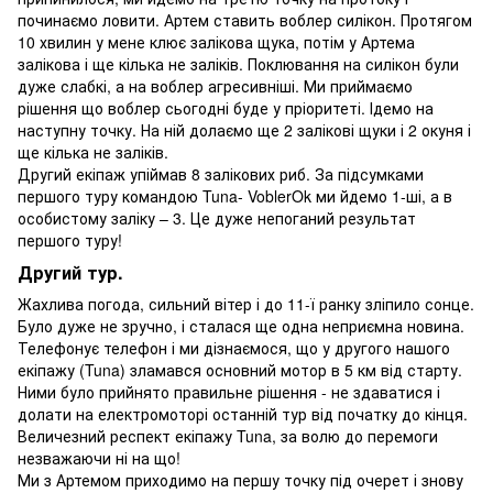
починаємо ловити. Артем ставить воблер силікон. Протягом
10 хвилин у мене клює залікова щука, потім у Артема
залікова і ще кілька не заліків. Поклювання на силікон були
дуже слабкі, а на воблер агресивніші. Ми приймаємо
рішення що воблер сьогодні буде у пріоритеті. Ідемо на
наступну точку. На ній долаємо ще 2 залікові щуки і 2 окуня і
ще кілька не заліків.
Другий екіпаж упіймав 8 залікових риб. За підсумками
першого туру командою Tuna- VoblerOk ми йдемо 1-ші, а в
особистому заліку – 3. Це дуже непоганий результат
першого туру!
Другий тур.
Жахлива погода, сильний вітер і до 11-ї ранку зліпило сонце.
Було дуже не зручно, і сталася ще одна неприємна новина.
Телефонує телефон і ми дізнаємося, що у другого нашого
екіпажу (Tuna) зламався основний мотор в 5 км від старту.
Ними було прийнято правильне рішення - не здаватися і
долати на електромоторі останній тур від початку до кінця.
Величезний респект екіпажу Tuna, за волю до перемоги
незважаючи ні на що!
Ми з Артемом приходимо на першу точку під очерет і знову