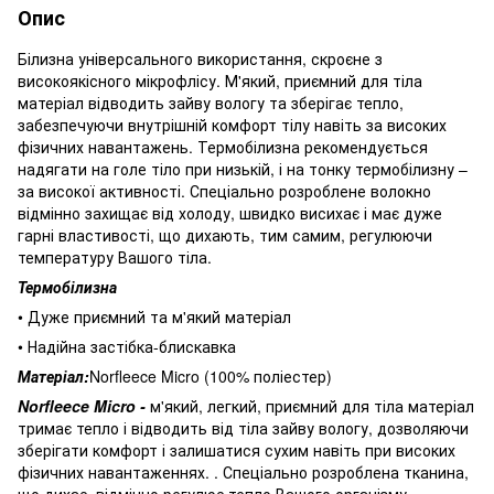
Опис
Білизна універсального використання, скроєне з
високоякісного мікрофлісу. М'який, приємний для тіла
матеріал відводить зайву вологу та зберігає тепло,
забезпечуючи внутрішній комфорт тілу навіть за високих
фізичних навантажень. Термобілизна рекомендується
надягати на голе тіло при низькій, і на тонку термобілизну –
за високої активності. Спеціально розроблене волокно
відмінно захищає від холоду, швидко висихає і має дуже
гарні властивості, що дихають, тим самим, регулюючи
температуру Вашого тіла.
Термобілизна
• Дуже приємний та м'який матеріал
• Надійна застібка-блискавка
Матеріал:
Norfleece Micro (100% поліестер)
Norfleece Micro -
м'який, легкий, приємний для тіла матеріал
тримає тепло і відводить від тіла зайву вологу, дозволяючи
зберігати комфорт і залишатися сухим навіть при високих
фізичних навантаженнях. . Спеціально розроблена тканина,
що дихає, відмінно регулює тепло Вашого організму,