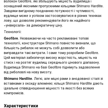
волокон Geofibre, які збільшують міцність вудилища і
оснащений якісними пропускними кільцями Shimano Hardlite.
Завдяки вигідному поєднанню потужності і чутливості,
вудлище може з успіхом застосовуватися в різних техніках
лову, що дозволяє рекомендувати його як надійного
«універсала» за демократичну ціну.
Технології:
Geofibre
. Незважаючи на часто рекламовані топові
технології, конструктори Shimano повністю визнали, що
більшість рибалок не можуть собі дозволити або
виправдати такі витрати. І саме тому розробили Geofibre.
Цей матеріал забезпечує високу жорсткість, міцність на
стиск і на розтяг вудилищ середнього цінового діапазону.
Вудилища Shimano на базі Geofibre піднімуть задоволення
від риболовлі на нову висоту.
Shimano Hardlite
. Легкі, але міцні рами з анодованої сталі зі
вставками з оксиду алюмінію; кільця Shimano Hardlite дають
ідеальне співвідношення міцності та якості без всяких
компромісів.
Характеристики