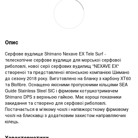
Опис
Серфове вудлище Shimano Nexave EX Tele Surf -
телескопічне серфове вудлище для морської серфової
риболовлі, нової серії серфових вудилищ "NEXAVE EX"
створеної та представленої японською компанією Шимано
до сезону 2018 року. Виготовлено на бланку з карбону XT60
та Biofibre. Оснащено якісними пропускними кільцями SEA
Guide Stainless Steel SIC і фірмовим котушкотримачем
Shimano DPS з верхньою гайкою. Має хороші показники
закидання та створено для серфової риболовлі.
Постачається в м'якому чохлі і напівжорсткому фірмовому
чохлі на блискавці з додатковим захистом направляючих
кілець.
Характеристики