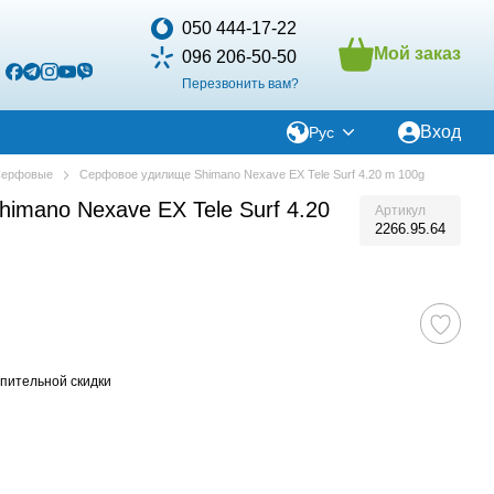
050 444-17-22
Мой заказ
096 206-50-50
Перезвонить вам?
Вход
Рус
ерфовые
Серфовое удилище Shimano Nexave EX Tele Surf 4.20 m 100g
imano Nexave EX Tele Surf 4.20
Артикул
2266.95.64
пительной скидки