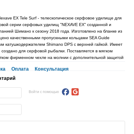
xave EX Tele Surf - телескопическое серфовое удилище для
овой серии серфовых удилищ "NEXAVE EX" созданной и
анией Шимано к сезону 2018 года. Изготовлено на бланке из
нащено качественными пропускными кольцами SEA Guide
ным катушкодержателем Shimano DPS с верхней гайкой. Имеет
 создано для серфовой рыбалки. Поставляется в мягком
стком фирменном чехле на молнии с дополнительной защитой
ка
Оплата
Консультация
нтарий
Войти с помощью