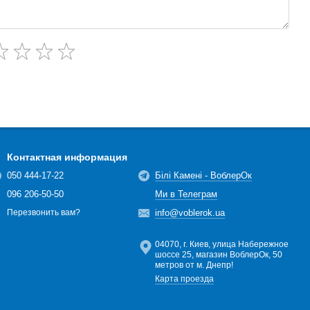
Контактная информация
050 444-17-22
Білі Камені - ВоблерОк
096 206-50-50
Ми в Телеграм
info@voblerok.ua
Перезвонить вам?
04070, г. Киев, улица Набережное
шоссе 25, магазин ВоблерОк, 50
метров от м. Днепр!
Карта проезда