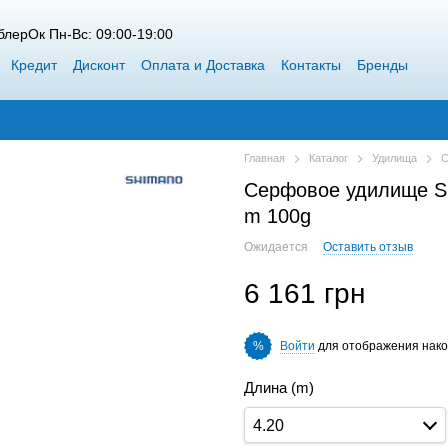
лерОк Пн-Вс: 09:00-19:00
Кредит
Дисконт
Оплата и Доставка
Контакты
Бренды
 Siweida
Каталог
Блог
Победители конкурсов от ВоблерОк
Главная
Каталог
Удилища
С
Серфовое удилище Sh
m 100g
Ожидается
Оставить отзыв
6 161 грн
Войти
для отображения нако
%
Длина (m)
4.20