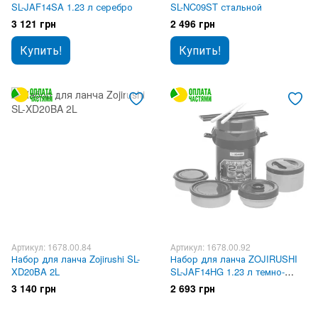
SL-JAF14SA 1.23 л серебро
SL-NC09ST стальной
3 121 грн
2 496 грн
Купить!
Купить!
Артикул: 1678.00.84
Артикул: 1678.00.92
Набор для ланча Zojirushi SL-
Набор для ланча ZOJIRUSHI
XD20BA 2L
SL-JAF14HG 1.23 л темно-
серый
3 140 грн
2 693 грн