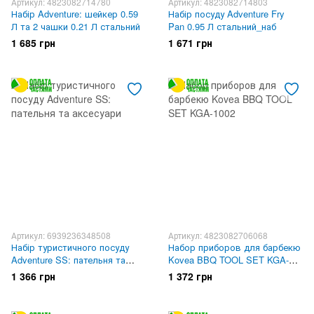
Артикул: 4823082714780
Артикул: 4823082714803
Набір Adventure: шейкер 0.59
Набір посуду Adventure Fry
Л та 2 чашки 0.21 Л стальний
Pan 0.95 Л стальний_наб
1 685 грн
1 671 грн
Артикул: 6939236348508
Артикул: 4823082706068
Набір туристичного посуду
Набор приборов для барбекю
Adventure SS: пательня та
Kovea BBQ TOOL SET KGA-
аксесуари
1002
1 366 грн
1 372 грн