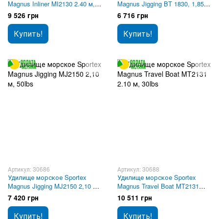
Magnus Inliner MI2130 2.40 м,
Magnus Jigging BT 1830, 1,85
50lbs
м, 150-250 гр
9 526 грн
6 716 грн
Купить!
Купить!
Артикул: 30686
Артикул: 30688
Удилище морское Sportex
Удилище морское Sportex
Magnus Jigging MJ2150 2,10 м,
Magnus Travel Boat MT2131
50lbs
2.10 м, 30lbs
7 420 грн
10 511 грн
Купить!
Купить!