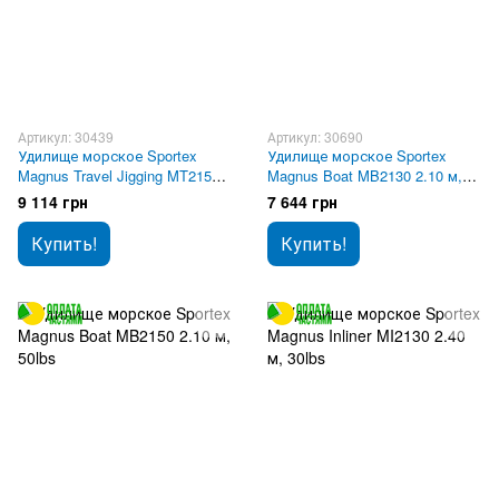
Артикул: 30439
Артикул: 30690
Удилище морское Sportex
Удилище морское Sportex
Magnus Travel Jigging MT2150
Magnus Boat MB2130 2.10 м,
2.10 м, 50lbs
30lbs
9 114 грн
7 644 грн
Купить!
Купить!