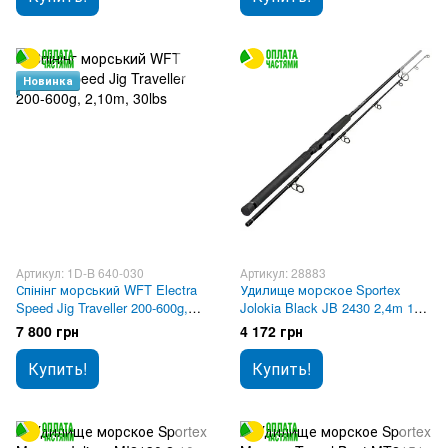
Новинка
Артикул: 1D-B 640-030
Артикул: 28883
Спінінг морський WFT Electra
Удилище морское Sportex
Speed Jig Traveller 200-600g,
Jolokia Black JB 2430 2,4m 190-
2,10m, 30lbs
400g
7 800 грн
4 172 грн
Купить!
Купить!