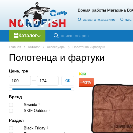
Перейти к основному контенту
Время работы Магазина Воб
Отзывы о магазине
О нас
Каталог
Главная
Каталог
Аксессуары
Полотенца и фартуки
Полотенца и фартуки
Цена, грн
От Цена, грн
До Цена, грн
OK
−43%
Бренд
Siweida
1
SKIF Outdoor
2
Раздел
Black Friday
1