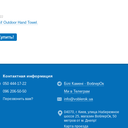
.22
f Outdoor Hand Towel.
Купить!
Контактная информация
050 444-17-22
Білі Камені - ВоблерОк
096 206-50-50
Ми в Телеграм
info@voblerok.ua
Перезвонить вам?
04070, г. Киев, улица Набережное
шоссе 25, магазин ВоблерОк, 50
метров от м. Днепр!
Карта проезда