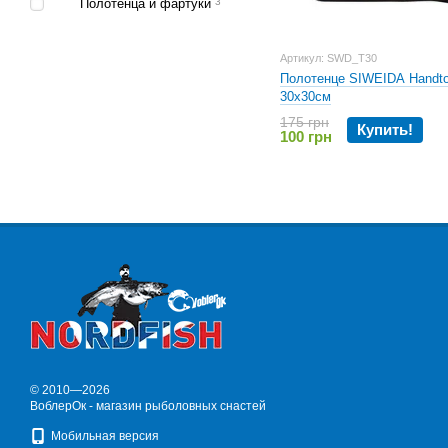
Полотенца и фартуки
3
Артикул: SWD_T30
Полотенце SIWEIDA Handto
30x30см
175 грн
Купить!
100 грн
© 2010—2026
ВоблерОк - магазин рыболовных снастей
Мобильная версия