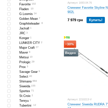
Артикул: 1693.04.76
Favorite
102
Спиннинг Favorite Skyline
Fladen
10
902L
G.Loomis
24
Golden Mean
7
7 979 грн
Купить!
Graphiteleader
6
Jackall
1
JRC
3
Konger
1
LUNKER CITY
2
−30%
Major Craft
27
Maver
8
Видео
Metsui
10
Prologic
29
Prox
3
Savage Gear
9
Select
40
Shimano
884
Siweida
155
Sportex
71
St.Croix
2
Артикул: 2210213-V
Tenryu
1
Спиннинг Siweida RUDRA 7'
Tubertini
12