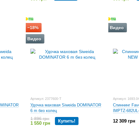
−18%
Видео
Видео
Артикул: 2377600-Т
Артикул: 1693.0
DOMINATOR
Удочка маховая Siweida DOMINATOR
Спиннинг Fav
6 m без колец
IMPTZ-682UL
1 896 грн
Купить!
12 309 грн
1 550 грн