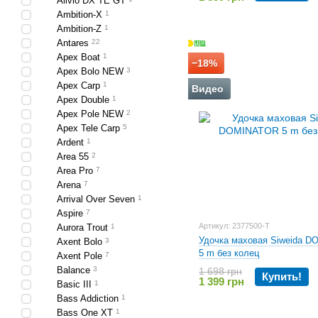
Alivio DX TE GT
Ambition-X
1
Ambition-Z
1
Antares
22
Apex Boat
1
−18%
Apex Bolo NEW
3
Apex Carp
1
Видео
Apex Double
1
Apex Pole NEW
2
Apex Tele Carp
5
Ardent
1
Area 55
2
Area Pro
7
Arena
7
Arrival Over Seven
1
Aspire
7
Артикул: 2377500-Т
Aurora Trout
1
Удочка маховая Siweida 
Axent Bolo
3
5 m без колец
Axent Pole
7
Balance
3
1 698 грн
Купить!
1 399 грн
Basic III
1
Bass Addiction
1
Bass One XT
1