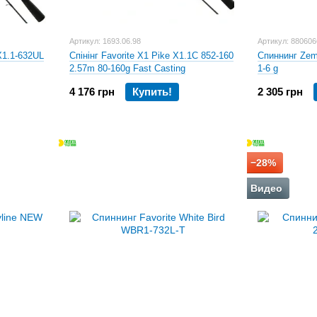
Артикул: 1693.06.98
Артикул: 88060
X1.1-632UL
Спінінг Favorite X1 Pike X1.1C 852-160
Спиннинг Zem
2.57m 80-160g Fast Casting
1-6 g
4 176 грн
Купить!
2 305 грн
−28%
Видео