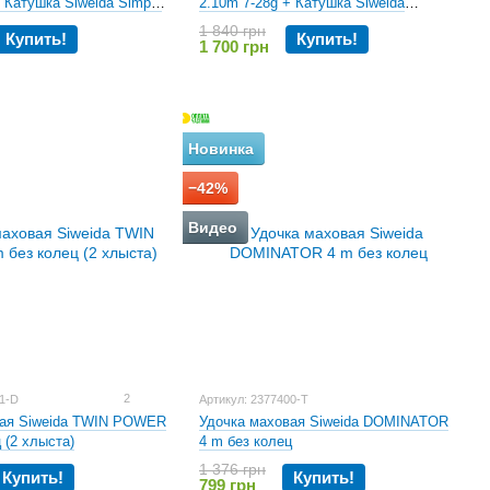
 Катушка Siweida Simple
2.10m 7-28g + Катушка Siweida
Dynamic 3000
1 840 грн
Купить!
Купить!
1 700 грн
Новинка
−42%
Видео
2
01-D
Артикул: 2377400-Т
вая Siweida TWIN POWER
Удочка маховая Siweida DOMINATOR
 (2 хлыста)
4 m без колец
1 376 грн
Купить!
Купить!
799 грн