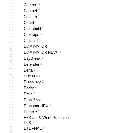
Compre
5
Contact
2
Corkish
1
Creed
1
Crossfield
1
Crostage
1
Crucial
1
DOMINATOR
7
DOMINATOR NEW
11
DayBreak
1
Defender
1
Для ловли карпа реком
Delta
1
Купить Телескопическую 
Diaflash
7
Discovery
2
Просто приезжайте в маг
Dodger
1
В ассортименте большой 
Drive
2
Drop Shot
1
Удочки без колец Siwe
Dropshot NRX
1
Именно удочки Shimano 
Durable
2
Купить маховую удочку Sh
E6X Jig & Worm Spinning
E6X
1
ETERNAL
1