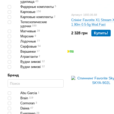
удилища
43
Фидерные комплекты
5
Карповые
156
Артикул: 1693.06.68
Карповые комплекты
2
Спінінг Favorite X1 Stream 
Телескопические
1.90m 0.5-5g Mod.Fast
удочки
330
Матчевые
28
2 328 грн
Купить!
Морские
9
Лодочные
77
Серфовые
54
Вершинки
17
Атрактанти
2
Вудки зимові
12
Вудки зимові
12
Бренд
Abu Garcia
1
Brain
119
Cormoran
3
Daiwa
47
Evergreen
29