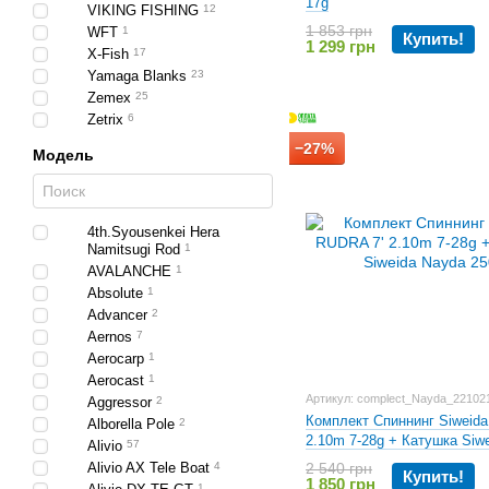
17g
VIKING FISHING
12
1 853 грн
WFT
1
Купить!
1 299 грн
X-Fish
17
Yamaga Blanks
23
Zemex
25
Zetrix
6
−27%
Модель
4th.Syousenkei Hera
Namitsugi Rod
1
AVALANCHE
1
Absolute
1
Advancer
2
Aernos
7
Aerocarp
1
Aerocast
1
Артикул: complect_Nayda_22102
Aggressor
2
Комплект Спиннинг Siweid
Alborella Pole
2
2.10m 7-28g + Катушка Siw
Alivio
57
2500
Alivio AX Tele Boat
4
2 540 грн
Купить!
1 850 грн
1