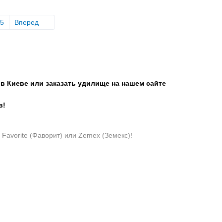
5
Вперед
в Киеве или заказать удилище на нашем сайте
в!
 Favorite (Фаворит) или Zemex (Земекс)!
Zemex (Земекс) уже сегодня!
цене в Киеве?
, Prologic (Пролоджик)!