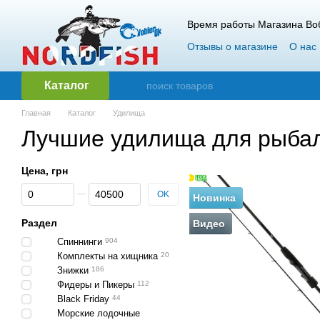
Перейти к основному контенту
Время работы Магазина Воб
Отзывы о магазине
О нас
Гарантия и возврат
Опт
Каталог
Главная
Каталог
Удилища
Лучшие удилища для рыбал
Цена, грн
От Цена, грн
До Цена, грн
OK
Новинка
Раздел
Видео
Спиннинги
904
Комплекты на хищника
20
Знижки
186
Фидеры и Пикеры
112
Black Friday
44
Морские лодочные