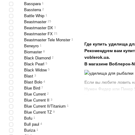
Basspara
1
Bassterra
2
Battle Whip
1
Beastmaster
25
Beastmaster DX
1
Beastmaster FX
21
Beastmaster Tele Monster
1
Где купить удилища дл
Beneyro
1
Рекомендуем вам купит
Biomaster
8
voblerok.ua.
Black Diamond
2
В магазине Воблерок-
Black Pearl
5
Black Widow
5
Blast
3
Если вы любите ловить н
Blast Bolo
4
Blue Bird
7
Нужен Фидер или Пикер 
Blue Current
2
Blue Current II
3
Blue Current II/Titanium
1
Приезжайте в магазин Во
Blue Current TZ
9
Любите ловить карпа, но
Bofu
1
В магазине Воблерок соб
Bull paul
4
Buriza
1