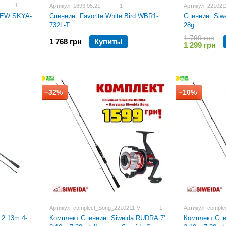
1
Артикул: 1693.05.21
1
Артикул: 221021
 NEW SKYA-
Спиннинг Siw
Спиннинг Favorite White Bird WBR1-
28g
732L-T
1 799 грн
1 768 грн
Купить!
1 299 грн
−32%
−10%
Артикул: complect_Song_2210211-V
1
Артикул: comple
 2.13m 4-
Комплект Спи
Комплект Спиннинг Siweida RUDRA 7'