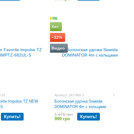
Хит
−32%
Видео
1
4.53
Артикул: 2477400-Т
orite Impulse TZ NEW
Болонская удочка Siweida
-S
DOMINATOR 4m с кольцами
1 476 грн
Купить!
Купить!
999 грн