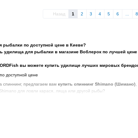
Назад
1
2
3
4
5
6
...
8
я рыбалки по доступной цене в Киеве?
ь удилища для рыбалки в магазине Воблерок по лучшей цене 
NORDFish вы можете купить удилище лучших мировых брендо
а спиннинг, предлагаем вам
купить спиннинг Shimano (Шимано)
,
Shimano для ловли карася, ляща или другой рыбы?
блерок и купите фидер Shimano (Шимано), Favorite (Фаворит) или 
 не знаете где купить новое карповое удилище Shimano по лучшей 
раны лучшие карповые удилища Shimano (Шимано), Zemex (Земекс)