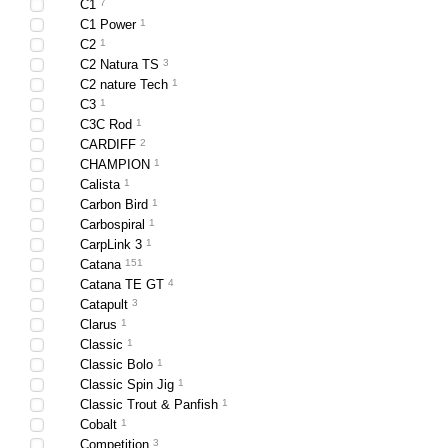
C1
7
C1 Power
1
C2
1
C2 Natura TS
3
C2 nature Tech
1
C3
1
C3C Rod
1
CARDIFF
2
CHAMPION
1
Calista
1
Carbon Bird
1
Carbospiral
1
CarpLink 3
1
Catana
151
Catana TE GT
4
Catapult
3
Clarus
1
Classic
1
Classic Bolo
1
Classic Spin Jig
1
Classic Trout & Panfish
1
Cobalt
1
Competition
3