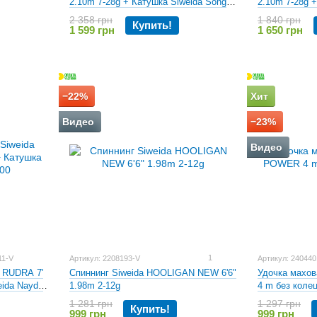
2.10m 7-28g +
2.10m 7-28g + Катушка Siweida Song
4000
3000
1 840 грн
2 358 грн
Купить!
1 650 грн
1 599 грн
−22%
Хит
Видео
−23%
Видео
1
11-V
Артикул: 2208193-V
Артикул: 24044
a RUDRA 7'
Спиннинг Siweida HOOLIGAN NEW 6'6"
Удочка махо
eida Nayda
1.98m 2-12g
4 m без колец
1 281 грн
1 297 грн
Купить!
999 грн
999 грн