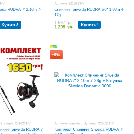
1-V
Артикул: 2210193-V
eida RUDRA 7' 2.10m 7-
Спиннинг Siweida RUDRA 6'6" 1.98m 4-
17g
1 697 грн
Купить!
Купить!
1 299 грн
−8%
ct_simple_2210211-V
Артикул: complect_Dynamic_2210211-V
ннинг Siweida RUDRA 7'
Комплект Спиннинг Siweida RUDRA 7'