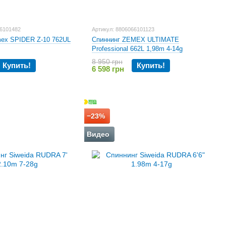
66101482
Артикул: 8806066101123
ex SPIDER Z-10 762UL
Спиннинг ZEMEX ULTIMATE
Professional 662L 1,98m 4-14g
8 950 грн
Купить!
Купить!
6 598 грн
−23%
Видео