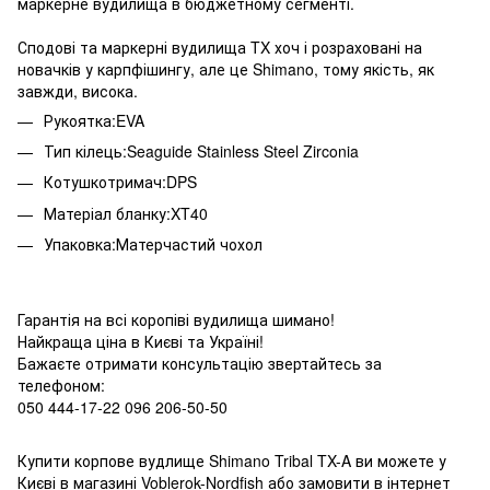
маркерне вудилища в бюджетному сегменті.
Сподові та маркерні вудилища TX хоч і розраховані на
новачків у карпфішингу, але це Shimano, тому якість, як
завжди, висока.
Рукоятка:EVA
Тип кілець:Seaguide Stainless Steel Zirconia
Котушкотримач:DPS
Матеріал бланку:XT40
Упаковка:Матерчастий чохол
Гарантія на всі коропів
і вудилища
шимано!
Найкраща ціна в Києві та Україні!
Бажаєте отримати консультацію звертайтесь за
телефоном:
050 444-17-22 096 206-50-50
Купити
корпове вудлище Shimano
Tribal TX-A
ви можете у
Києві в магазині Voblerok-Nordfish або замовити в інтернет