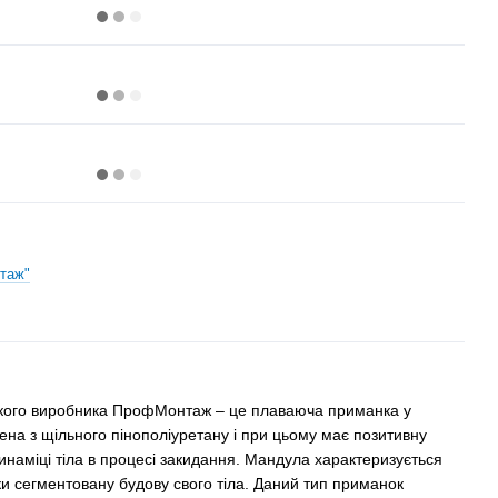
таж"
ького виробника ПрофМонтаж – це плаваюча приманка у
на ​​з щільного пінополіуретану і при цьому має позитивну
динаміці тіла в процесі закидання. Мандула характеризується
и сегментовану будову свого тіла. Даний тип приманок