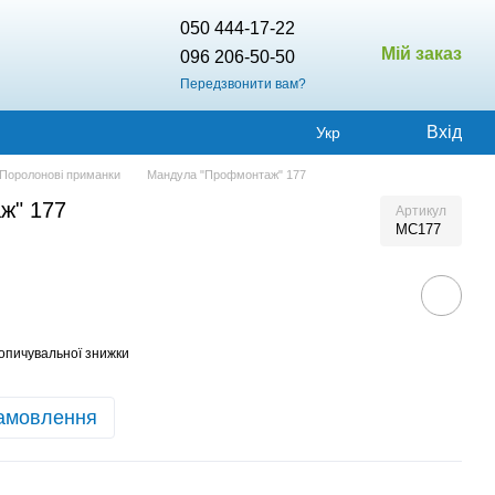
050 444-17-22
Мій заказ
096 206-50-50
Передзвонити вам?
Вхід
Укр
Поролонові приманки
Мандула "Профмонтаж" 177
ж" 177
Артикул
МС177
опичувальної знижки
амовлення