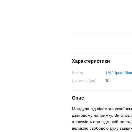
Характеристики
Бренд
ТМ "Проф Мон
Довжина (cm)
10
Опис
Мандула від відомого українс
джиговому напрямку. Виготовле
плавучість при відмінній аеро
великою свободою руху завдяк