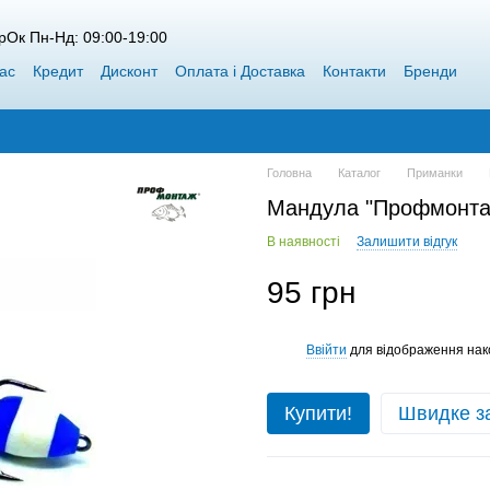
рОк Пн-Нд: 09:00-19:00
ас
Кредит
Дисконт
Оплата і Доставка
Контакти
Бренди
пт Siweida
Каталог
Блог
Переможці конкурсів від Воблерок
Головна
Каталог
Приманки
Мандула "Профмонта
В наявності
Залишити відгук
95 грн
Ввійти
для відображення нак
%
Купити!
Швидке з