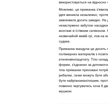
використовується на відносно 
Можливо, ця приманка з'явила
ідея виникла незалежно, проте 
завоювала досить швидко. На
незаслужено забутою насадкою 
монтажі зі їстівним силіконом.
незвичайній живій грі, лов на
судака.
Приманка мандула це досить пр
полімерних матеріалів з позит
етиленвінілацетату. Тіло склада
форми, з'єднаних за допомогою 
тіла приманки приховані потрі
рибалки, гачки можуть бути аб
бути найрізноманітнішим, про
повинно чергуватись хоча б д
мушкою.