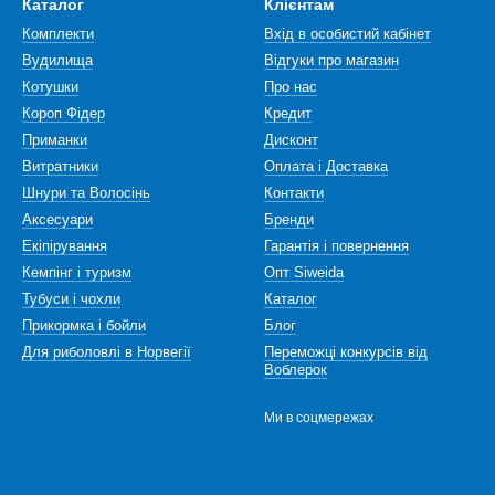
Каталог
Клієнтам
Комплекти
Вхід в особистий кабінет
Вудилища
Відгуки про магазин
Котушки
Про нас
Короп Фідер
Кредит
Приманки
Дисконт
Витратники
Оплата і Доставка
Шнури та Волосінь
Контакти
Аксесуари
Бренди
Екіпірування
Гарантія і повернення
Кемпінг і туризм
Опт Siweida
Тубуси і чохли
Каталог
Прикормка і бойли
Блог
Для риболовлі в Норвегії
Переможці конкурсів від
Воблерок
Ми в соцмережах