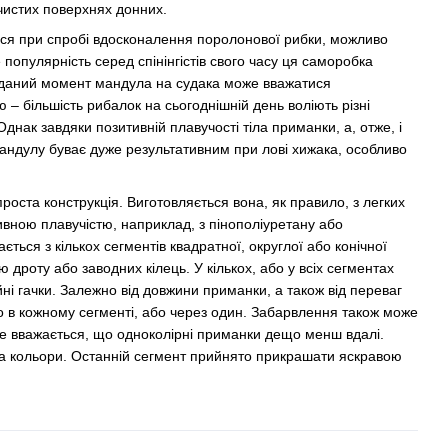
чистих поверхнях донних.
ся при спробі вдосконалення поролонової рибки, можливо
популярність серед спінінгістів свого часу ця саморобка
 даний момент мандула на судака може вважатися
– більшість рибалок на сьогоднішній день воліють різні
 Однак завдяки позитивній плавучості тіла приманки, а, отже, і
 мандулу буває дуже результативним при лові хижака, особливо
оста конструкція. Виготовляється вона, як правило, з легких
ивною плавучістю, наприклад, з пінополіуретану або
ється з кількох сегментів квадратної, округлої або конічної
дроту або заводних кілець. У кількох, або у всіх сегментах
йні гачки. Залежно від довжини приманки, а також від переваг
о в кожному сегменті, або через один. Забарвлення також може
те вважається, що одноколірні приманки дещо менш вдалі.
ва кольори. Останній сегмент прийнято прикрашати яскравою