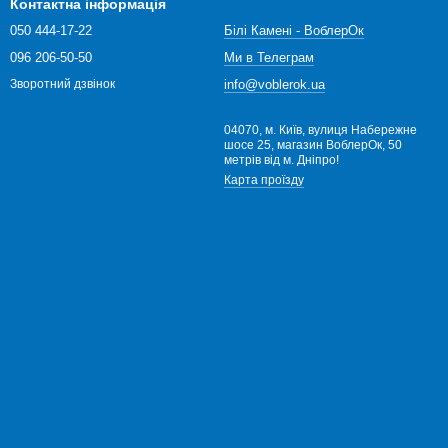
Контактна інформація
050 444-17-22
Білі Камені - ВоблерОк
096 206-50-50
Ми в Телеграм
info@voblerok.ua
Зворотний дзвінок
04070, м. Київ, вулиця Набережне
шосе 25, магазин ВоблерОк, 50
метрів від м. Дніпро!
Карта проїзду