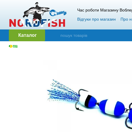
Перейти до основного контенту
Час роботи Магазину Вобле
Відгуки про магазин
Про н
Гарантія і повернення
О
Каталог