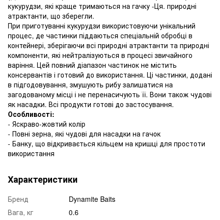
кукурудзи, які краще тримаються на гачку -Ця. природні
атрактанти, що зберегли.
При приготуванні кукурудзи використовуючи унікальний
процес, де частинки піддаються спеціальній обробці в
контейнері, зберігаючи всі природні атрактанти та природні
компоненти, які нейтралізуються в процесі звичайного
варіння. Цей повний діапазон частинок не містить
консервантів і готовий до використання. Ці частинки, додані
в підгодовування, змушують рибу залишатися на
загодованому місці і не перенасичують її. Вони також чудові
як насадки. Всі продукти готові до застосування.
Особливості:
- Яскраво-жовтий колір
- Повні зерна, які чудові для насадки на гачок
- Банку, що відкривається кільцем на кришці для простоти
використання
Характеристики
Бренд
Dynamite Baits
Вага, кг
0.6