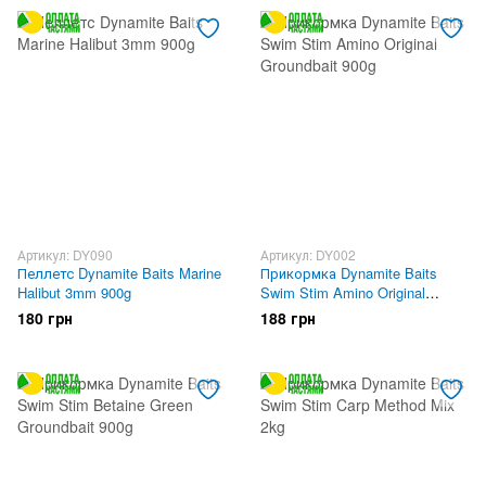
Артикул: DY090
Артикул: DY002
Пеллетс Dynamite Baits Marine
Прикормка Dynamite Baits
Halibut 3mm 900g
Swim Stim Amino Original
Groundbait 900g
180 грн
188 грн