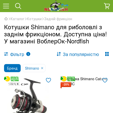
Каталог
Котушки
Задній фрикціон
Котушки Shimano для риболовлі з
заднім фрикціоном. Доступна ціна!
У магазині ВоблерОк-Nordfish
Фільтр
За популярністю
1
Бренд
Shimano
−25%