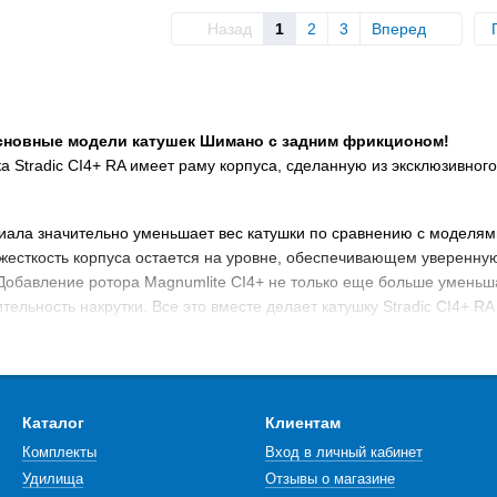
Назад
1
2
3
Вперед
сновные модели катушек Шимано с задним фрикционом!
а Stradic CI4+ RA имеет раму корпуса, сделанную из эксклюзивного
иала значительно уменьшает вес катушки по сравнению с моделя
 жесткость корпуса остается на уровне, обеспечивающем уверенн
обавление ротора Magnumlite CI4+ не только еще больше уменьша
тельность накрутки. Все это вместе делает катушку Stradic CI4+ R
т ход непередаваемо плавным и передаёт больше мощности от рукоя
вании рыбы, когда вы используете очень тонкую леску. Система Dy
х Shimano Stradic CI4+ RA превосходит самые смелые ожидания, ло
тёную нить.
Каталог
Клиентам
Комплекты
Вход в личный кабинет
Удилища
Отзывы о магазине