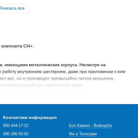
Показать все
 композита CI4+.
ми, имеющими металлические корпуса. Несмотря на
ую работу внутренним шестерням, даже при приложении к ним
ет вес, но и производит чрезвычайно легкое вращение,
A лучшей катушкой для наживочной ловли.
тки к ротору, во время работы. Тормоз Rapid Fire даёт
na-Balance уменьшает вибрацию, сводя её почти к нулю.
жится ровно и аккуратно, улучшая показатели заброса и давая
Контактная информация
050 444-17-22
Білі Камені - ВоблерОк
096 206-50-50
Ми в Телеграм