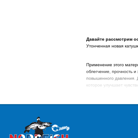
Давайте рассмотрим о
Утонченная новая катушк
Применение этого матер
облегчение, прочность и
повышенного давления. Д
которое улучшает чувстви
Технология X-Ship делае
уверенность при форсиро
Укладка лески в катушка
использовать тонкую пле
Технологии: