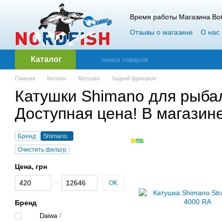
Перейти к основному контенту
Время работы Магазина Воб
Отзывы о магазине
О нас
Гарантия и возврат
Опт
Каталог
Главная
Каталог
Катушки
Задний фрикцион
Катушки Shimano для рыба
Доступная цена! В магазин
Бренд:
Shimano
Очистить фильтр
Цена, грн
От Цена, грн
До Цена, грн
OK
Бренд
Daiwa
2