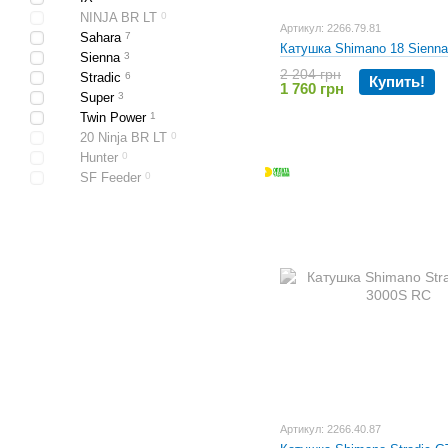
NINJA BR LT
0
Артикул: 2266.79.81
Sahara
7
Катушка Shimano 18 Sienn
Sienna
3
2 204 грн
Stradic
6
Купить!
1 760 грн
Super
3
Twin Power
1
20 Ninja BR LT
0
Hunter
0
SF Feeder
0
Артикул: 2266.40.87