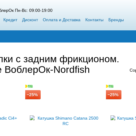
лерОк Пн-Вс: 09:00-19:00
Кредит
Дисконт
Оплата и Доставка
Контакты
Бренды
 Siweida
Каталог
Блог
Победители конкурсов от ВоблерОк
лки с задним фрикционом.
е ВоблерОк-Nordfish
Со
−25%
−25%