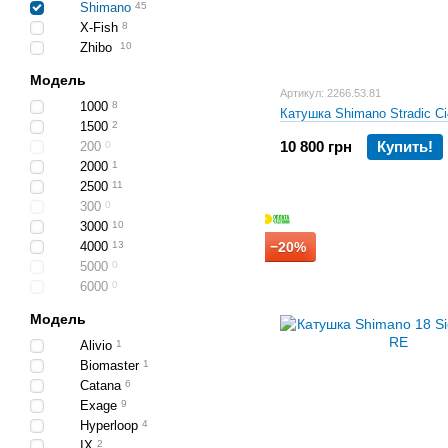
Shimano
45
X-Fish
8
Zhibo
10
Модель
Артикул: 2266.53.81
1000
8
Катушка Shimano Stradic C
1500
2
10 800 грн
Купить!
200
0
2000
1
2500
11
300
0
3000
10
4000
13
−20%
5000
0
6000
0
Модель
Alivio
1
Biomaster
1
Catana
6
Exage
9
Hyperloop
4
IX
2