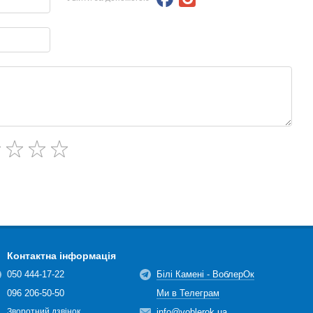
Контактна інформація
050 444-17-22
Білі Камені - ВоблерОк
096 206-50-50
Ми в Телеграм
info@voblerok.ua
Зворотний дзвінок