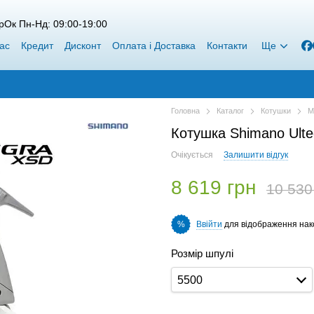
рОк Пн-Нд: 09:00-19:00
ас
Кредит
Дисконт
Оплата і Доставка
Контакти
Ще
Головна
Каталог
Котушки
М
Котушка Shimano Ulte
Очікується
Залишити відгук
8 619 грн
10 530
Ввійти
для відображення нак
%
Розмір шпулі
5500