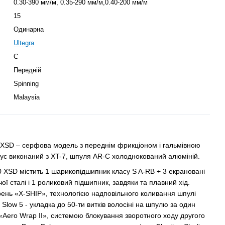
0.30-390 мм/м, 0.35-290 мм/м,0.40-200 мм/м
15
Одинарна
Ultegra
Є
Передній
Spinning
Malaysia
 XSD – серфова модель з переднім фрикціоном і гальмівною
пус виконаний з XT-7, шпуля AR-C холоднокований алюміній.
 XSD містить 1 шарикопідшипник класу S A-RB + 3 екрановані
ї сталі і 1 роликовий підшипник, завдяки та плавний хід.
нь «X-SHIP», технологією надповільного коливання шпулі
r Slow 5 - укладка до 50-ти витків волосіні на шпулю за один
«Aero Wrap II», системою блокування зворотного ходу другого