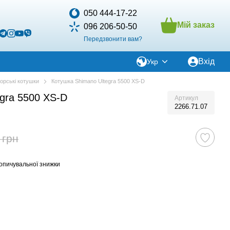
050 444-17-22
Мій заказ
096 206-50-50
Передзвонити вам?
Вхід
Укр
орські котушки
Котушка Shimano Ultegra 5500 XS-D
gra 5500 XS-D
Артикул
2266.71.07
 грн
опичувальної знижки