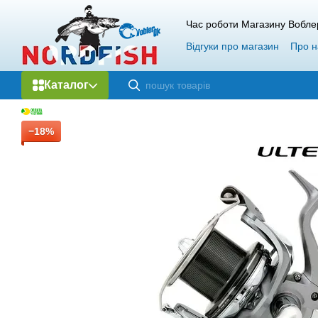
Перейти до основного контенту
Час роботи Магазину Вобле
Відгуки про магазин
Про н
Каталог
−18%