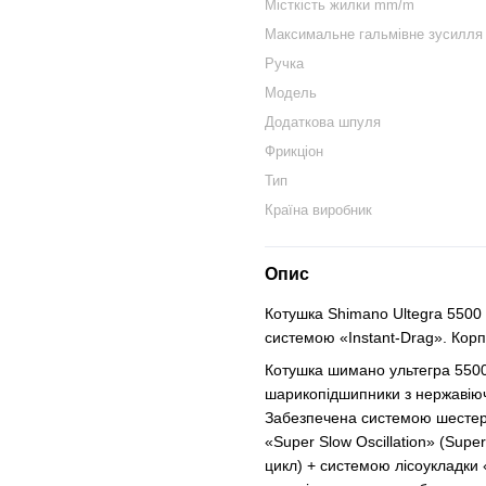
Місткість жилки mm/m
Максимальне гальмівне зусилля
Ручка
Модель
Додаткова шпуля
Фрикціон
Тип
Країна виробник
Опис
Котушка Shimano Ultegra 5500
системою «Instant-Drag». Кор
Котушка шимано ультегра 5500
шарикопідшипники з нержавіючо
Забезпечена системою шестере
«Super Slow Oscillation» (Supe
цикл) + системою лісоукладки 