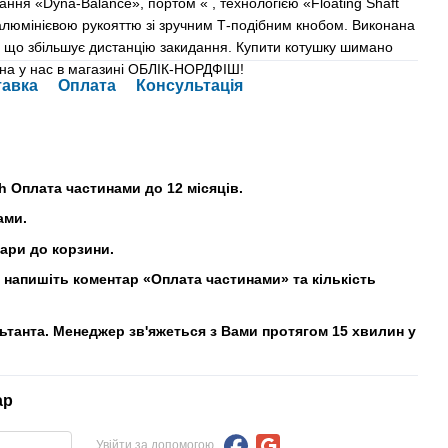
ння «Dyna-Balance», портом « , технологією «Floating Shaft
 алюмінієвою рукояттю зі зручним Т-подібним кнобом. Виконана
», що збільшує дистанцію закидання. Купити котушку шимано
жна у нас в магазині ОБЛІК-НОРДФІШ!
тавка
Оплата
Консультація
h Оплата частинами до 12 місяців.
ами.
вари до корзини.
напишіть коментар «Оплата частинами» та кількість
льтанта. Менеджер зв'яжеться з Вами протягом 15 хвилин у
ар
Увійти за допомогою