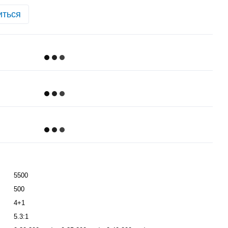
иться
5500
500
4+1
5.3:1