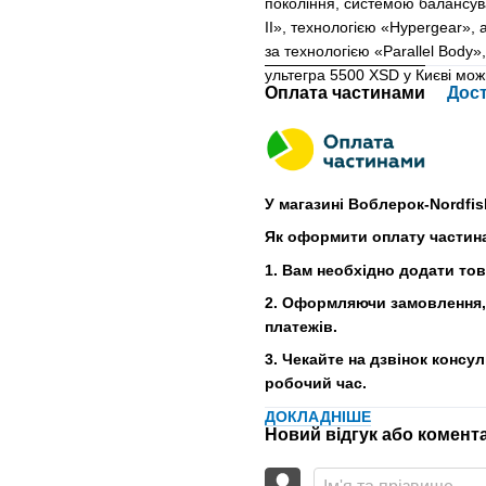
покоління, системою балансува
II», технологією «Hypergear»,
за технологією «Parallel Body
ультегра 5500 XSD у Києві мо
Оплата частинами
Дос
У магазині Воблерок-Nordfis
Як оформити оплату частин
1. Вам необхідно додати то
2. Оформляючи замовлення, 
платежів.
3. Чекайте на дзвінок консу
робочий час.
ДОКЛАДНІШЕ
Новий відгук або комент