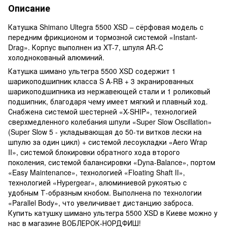
Описание
Катушка Shimano Ultegra 5500 XSD – сёрфовая модель с
передним фрикционом и тормозной системой «Instant-
Drag». Корпус выполнен из XT-7, шпуля AR-C
холоднокованый алюминий.
Катушка шимано ультегра 5500 XSD содержит 1
шарикоподшипник класса S A-RB + 3 экранированных
шарикоподшипника из нержавеющей стали и 1 роликовый
подшипник, благодаря чему имеет мягкий и плавный ход.
Снабжена системой шестерней «X-SHIP», технологией
сверхмедленного колебания шпули «Super Slow Oscillation»
(Super Slow 5 - укладывающая до 50-ти витков лески на
шпулю за один цикл) + системой лесоукладки «Aero Wrap
II», системой блокировки обратного хода второго
поколения, системой балансировки «Dyna-Balance», портом
«Easy Maintenance», технологией «Floating Shaft II»,
технологией «Hypergear», алюминиевой рукоятью с
удобным Т-образным кнобом. Выполнена по технологии
«Parallel Body», что увеличивает дистанцию заброса.
Купить катушку шимано ультегра 5500 XSD в Киеве можно у
нас в магазине ВОБЛЕРОК-НОРДФИШ!