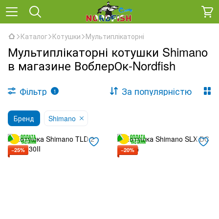
Каталог
Котушки
Мультиплікаторні
Мультиплікаторні котушки Shimano
в магазине ВоблерОк-Nordfish
Фільтр
За популярністю
1
Бренд
Shimano
−25%
−20%