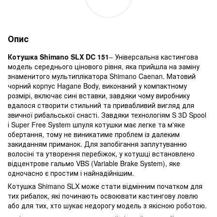
Опис
Котушка Shimano SLX
DC 151
– Універсальна кастингова
модель середнього цінового рівня, яка прийшла на заміну
знаменитого мультиплікатора Shimano Caenan. Матовий
чорний корпус Hagane Body, виконаний у компактному
розмірі, включає сині вставки, завдяки чому виробнику
вдалося створити стильний та привабливий вигляд для
звичної рибальської снасті. Завдяки технологіям S 3D Spool
і Super Free System шпуля котушки має легке та м'яке
обертання, тому не виникатиме проблем із далеким
закиданням приманок. Для запобігання заплутуванню
волосіні та утворення перебіжок, у котушці встановлено
відцентрове гальмо VBS (Variable Brake System), яке
одночасно є простим і найнадійнішим.
Котушка Shimano SLX може стати відмінним початком для
тих рибалок, які починають освоювати кастингову ловлю
або для тих, хто шукає недорогу модель з якісною роботою.