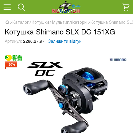
Каталог
Котушки
Мультиплікаторні
Котушка Shimano SL
Котушка Shimano SLX DC 151XG
Артикул:
2266.27.97
Залишити відгук
−20%