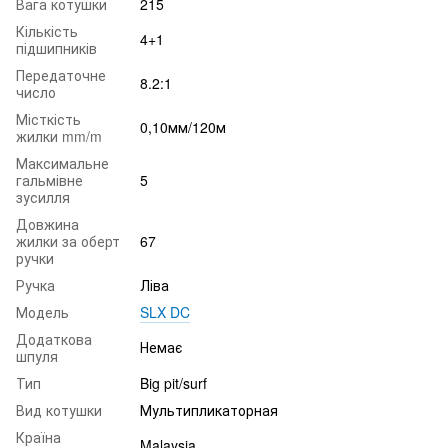
Вага котушки
215
Кількість
4+1
підшипників
Передаточне
8.2:1
число
Місткість
0,10мм/120м
жилки mm/m
Максимальне
гальмівне
5
зусилля
Довжина
жилки за оберт
67
ручки
Ручка
Ліва
Модель
SLX DC
Додаткова
Немає
шпуля
Тип
Big pit/surf
Вид котушки
Мультипликаторная
Країна
Malaysia