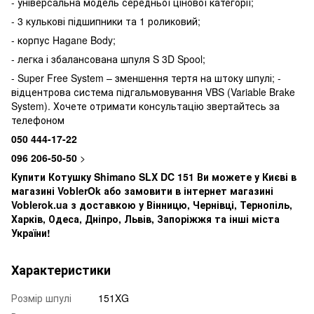
- універсальна модель середньої цінової категорії;
- 3 кулькові підшипники та 1 роликовий;
- корпус Hagane Body;
- легка і збалансована шпуля S 3D Spool;
- Super Free System – зменшення тертя на штоку шпулі; -
відцентрова система підгальмовування VBS (Variable Brake
System). Хочете отримати консультацію звертайтесь за
телефоном
050 444-17-22
096 206-50-50
>
Купити Котушку Shimano SLX DC 151 Ви можете у Києві в
магазині VoblerOk або замовити в інтернет магазині
Voblerok.ua з доставкою у Вінницю, Чернівці, Тернопіль,
Харків, Одеса, Дніпро, Львів, Запоріжжя та інші міста
України!
Характеристики
Розмір шпулі
151XG