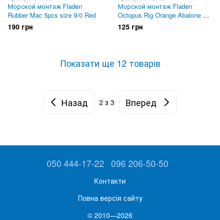
Морской монтаж Fladen
Морской монтаж Fladen
Rubber Mac 5pcs size 9/0 Red
Octopus Rig Orange Abalone 8/0
3-hooks
190 грн
125 грн
Показати ще 12 товарів
Назад
Вперед
2
з 3
050 444-17-22
096 206-50-50
Контакти
Повна версія сайту
© 2010—2026