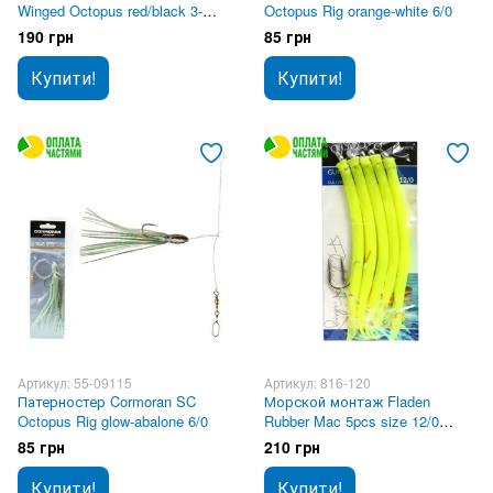
Winged Octopus red/black 3-
Octopus Rig orange-white 6/0
hooks 8/0
190 грн
85 грн
Купити!
Купити!
Артикул: 55-09115
Артикул: 816-120
Патерностер Cormoran SC
Морской монтаж Fladen
Octopus Rig glow-abalone 6/0
Rubber Mac 5pcs size 12/0
Luminous
85 грн
210 грн
Купити!
Купити!