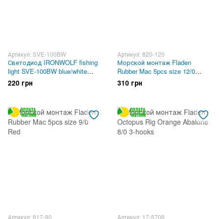
Артикул: SVE-100BW
Артикул: 820-120
Светодиод IRONWOLF fishing
Морской монтаж Fladen
light SVE-100BW blue/white
Rubber Mac 5pcs size 12/0
сине/белый
Red/White
220 грн
310 грн
Артикул: 817-90
Артикул: 17-5708