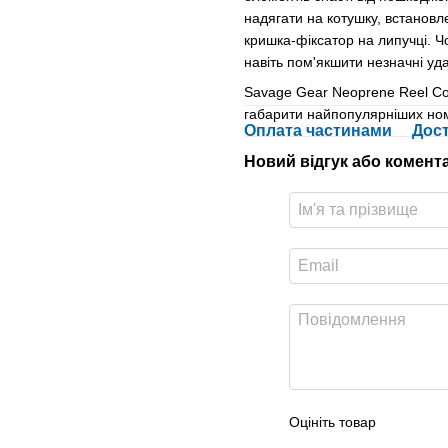
надягати на котушку, встановл
кришка-фіксатор на липучці. 
навіть пом'якшити незначні уда
Savage Gear Neoprene Reel Cov
габарити найпопулярніших ном
Оплата частинами
Дос
Новий відгук або комент
Оцініть товар