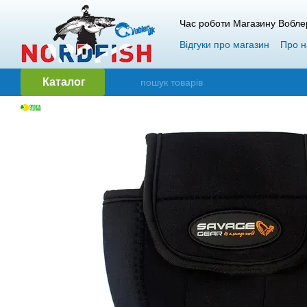
Перейти до основного контенту
Час роботи Магазину Вобле
Відгуки про магазин
Про н
Гарантія і повернення
О
Каталог