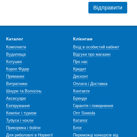
Відправити
Каталог
Клієнтам
Комплекти
Вхід в особистий кабінет
Вудилища
Відгуки про магазин
Котушки
Про нас
Короп Фідер
Кредит
Приманки
Дисконт
Витратники
Оплата і Доставка
Шнури та Волосінь
Контакти
Аксесуари
Бренди
Екіпірування
Гарантія і повернення
Кемпінг і туризм
Опт Siweida
Тубуси і чохли
Каталог
Прикормка і бойли
Блог
Для риболовлі в Норвегії
Переможці конкурсів від