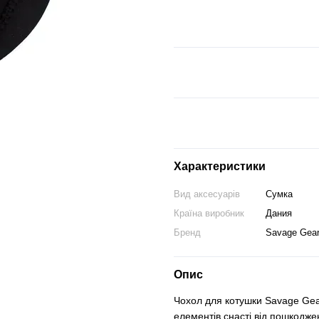
Характеристики
Вид аксесуарів
Сумка
Країна виробник
Дания
Бренд
Savage Gea
Опис
Чохол для котушки Savage Gea
елементів снасті від пошкодже