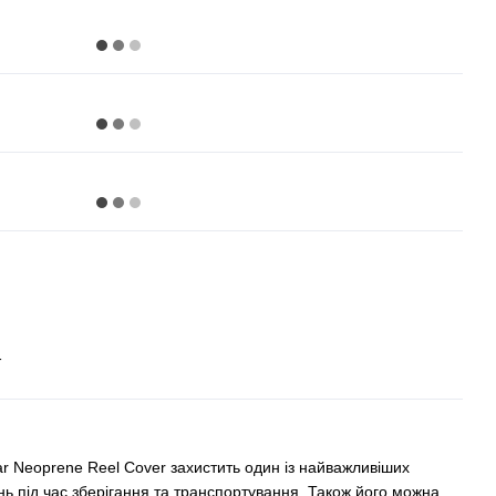
r
r Neoprene Reel Cover захистить один із найважливіших
нь під час зберігання та транспортування. Також його можна