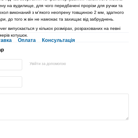
ену на вудилище, для чого передбачені прорізи для ручки та
Чохол виконаний з м'якого неопрену товщиною 2 мм, здатного
ри, до того ж він не намокає та захищає від забруднень.
er випускається у кількох розмірах, розрахованих на певні
ерів котушок.
тавка
Оплата
Консультація
ар
Увійти за допомогою