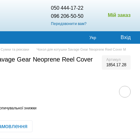
050 444-17-22
Мій заказ
096 206-50-50
Передзвонити вам?
Вхід
Укр
Сумки та рюкзаки
Чохол для котушки Savage Gear Neoprene Reel Cover M
avage Gear Neoprene Reel Cover
Артикул
1854.17.28
опичувальної знижки
амовлення