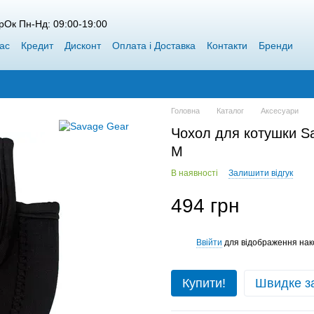
рОк Пн-Нд: 09:00-19:00
ас
Кредит
Дисконт
Оплата і Доставка
Контакти
Бренди
пт Siweida
Каталог
Блог
Переможці конкурсів від Воблерок
Головна
Каталог
Аксесуари
Чохол для котушки S
M
В наявності
Залишити відгук
494 грн
Ввійти
для відображення нак
%
Купити!
Швидке з