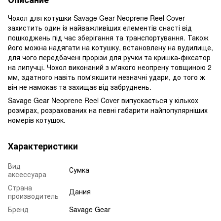
Чохол для котушки Savage Gear Neoprene Reel Cover
захистить один із найважливіших елементів снасті від
пошкоджень під час зберігання та транспортування. Також
його можна надягати на котушку, встановлену на вудилище,
для чого передбачені прорізи для ручки та кришка-фіксатор
на липучці. Чохол виконаний з м'якого неопрену товщиною 2
мм, здатного навіть пом'якшити незначні удари, до того ж
він не намокає та захищає від забруднень.
Savage Gear Neoprene Reel Cover випускається у кількох
розмірах, розрахованих на певні габарити найпопулярніших
номерів котушок.
Характеристики
Вид
Сумка
аксессуара
Страна
Дания
производитель
Бренд
Savage Gear