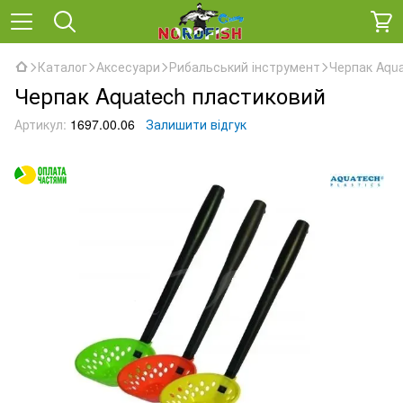
Каталог
Аксесуари
Рибальський інструмент
Черпак Aqu
Черпак Aquatech пластиковий
Артикул:
1697.00.06
Залишити відгук