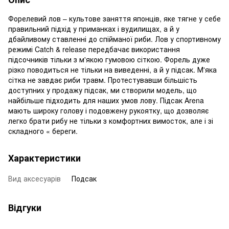
Форелевий лов – культове заняття японців, яке тягне у себе
правильний підхід у приманках і вудилищах, а й у
дбайливому ставленні до спійманої риби. Лов у спортивному
режимі Catch & release передбачає використання
підсочників тільки з м'якою гумовою сіткою. Форель дуже
різко поводиться не тільки на виведенні, а й у підсак. М'яка
сітка не завдає риби травм. Протестувавши більшість
доступних у продажу підсак, ми створили модель, що
найбільше підходить для наших умов лову. Підсак Arena
мають широку голову і подовжену рукоятку, що дозволяє
легко брати рибу не тільки з комфортних вимосток, але і зі
складного « береги.
Характеристики
Вид аксесуарів
Подсак
Відгуки