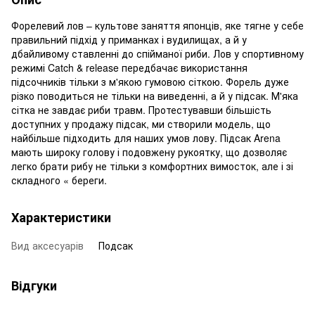
Форелевий лов – культове заняття японців, яке тягне у себе
правильний підхід у приманках і вудилищах, а й у
дбайливому ставленні до спійманої риби. Лов у спортивному
режимі Catch & release передбачає використання
підсочників тільки з м'якою гумовою сіткою. Форель дуже
різко поводиться не тільки на виведенні, а й у підсак. М'яка
сітка не завдає риби травм. Протестувавши більшість
доступних у продажу підсак, ми створили модель, що
найбільше підходить для наших умов лову. Підсак Arena
мають широку голову і подовжену рукоятку, що дозволяє
легко брати рибу не тільки з комфортних вимосток, але і зі
складного « береги.
Характеристики
Вид аксесуарів
Подсак
Відгуки