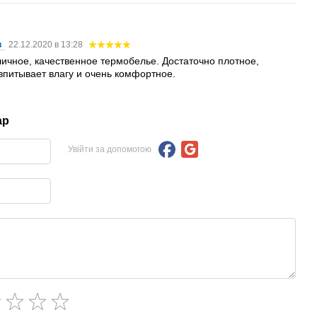
в
22.12.2020 в 13:28
ичное, качественное термобелье. Достаточно плотное,
впитывает влагу и очень комфортное.
ар
Увійти за допомогою