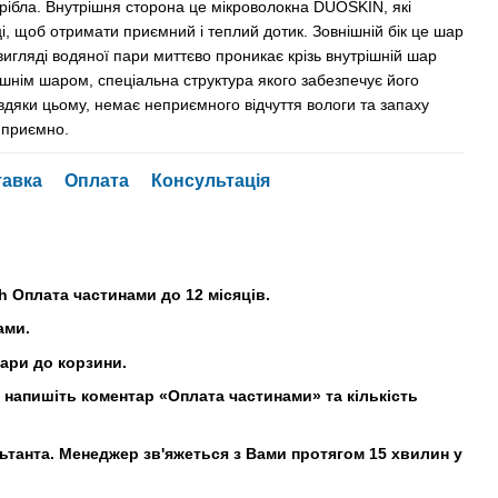
срібла. Внутрішня сторона це мікроволокна DUOSKIN, які
і, щоб отримати приємний і теплий дотик. Зовнішній бік це шар
вигляді водяної пари миттєво проникає крізь внутрішній шар
шнім шаром, спеціальна структура якого забезпечує його
вдяки цьому, немає неприємного відчуття вологи та запаху
а приємно.
тавка
Оплата
Консультація
h Оплата частинами до 12 місяців.
ами.
вари до корзини.
напишіть коментар «Оплата частинами» та кількість
льтанта. Менеджер зв'яжеться з Вами протягом 15 хвилин у