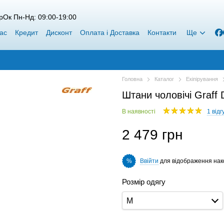
рОк Пн-Нд: 09:00-19:00
ас
Кредит
Дисконт
Оплата і Доставка
Контакти
Ще
Головна
Каталог
Екіпірування
Штани чоловічі Graff 
В наявності
1 відг
2 479 грн
Ввійти
для відображення нак
%
Розмір одягу
M