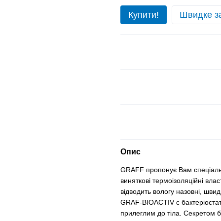
Купити!
Швидке з
Опис
GRAFF пропонує Вам спеціаль
виняткові термоізоляційні влас
відводить вологу назовні, шви
GRAF-BIOACTIV є бактеріостат
прилеглим до тіла. Секретом 