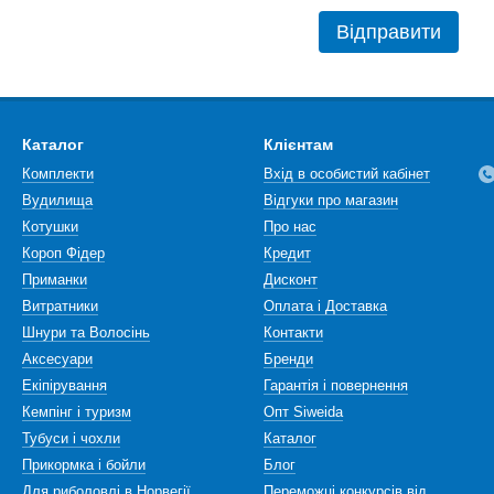
Відправити
Каталог
Клієнтам
Комплекти
Вхід в особистий кабінет
Вудилища
Відгуки про магазин
Котушки
Про нас
Короп Фідер
Кредит
Приманки
Дисконт
Витратники
Оплата і Доставка
Шнури та Волосінь
Контакти
Аксесуари
Бренди
Екіпірування
Гарантія і повернення
Кемпінг і туризм
Опт Siweida
Тубуси і чохли
Каталог
Прикормка і бойли
Блог
Для риболовлі в Норвегії
Переможці конкурсів від