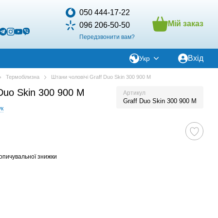
050 444-17-22
Мій заказ
096 206-50-50
Передзвонити вам?
Вхід
Укр
Термобілизна
Штани чоловічі Graff Duo Skin 300 900 M
Duo Skin 300 900 M
Артикул
Graff Duo Skin 300 900 M
ук
опичувальної знижки