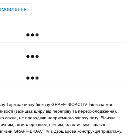
амовлення
ну Термоактивну білизну GRAFF-BIOACTIV. Білизна має
тивості (захищає шкіру від перегріву та переохолодження),
дко сохне, не проводячи неприємного запаху поту. Білизна
ичним, антиалергічним, ніжним, еластичним і щільно
білизни GRAFF-BIOACTIV є двошарова конструкція трикотажу,