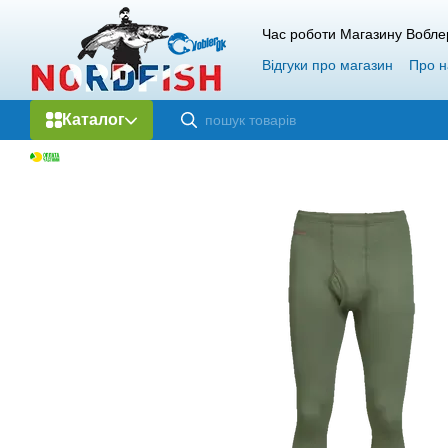
Перейти до основного контенту
Час роботи Магазину Вобле
Відгуки про магазин
Про н
Каталог