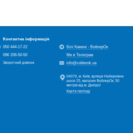
Контактна інформація
050 444-17-22
Білі Камені - ВоблерОк
096 206-50-50
Ми в Телеграм
info@voblerok.ua
Зворотний дзвінок
04070, м. Київ, вулиця Набережне
шосе 25, магазин ВоблерОк, 50
метрів від м. Дніпро!
Карта проїзду