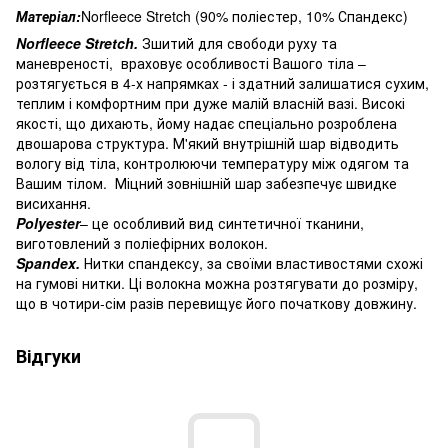
Матеріал:
Norfleece Stretch (90% поліестер, 10% Спандекс)
Norfleece Stretch.
Зшитий для свободи руху та
маневреності, враховує особливості Вашого тіла –
розтягується в 4-х напрямках - і здатний залишатися сухим,
теплим і комфортним при дуже малій власній вазі. Високі
якості, що дихають, йому надає спеціально розроблена
двошарова структура. М'який внутрішній шар відводить
вологу від тіла, контролюючи температуру між одягом та
Вашим тілом. Міцний зовнішній шар забезпечує швидке
висихання.
Polyester
– це особливий вид синтетичної тканини,
виготовлений з поліефірних волокон.
Spandex.
Нитки спандексу, за своїми властивостями схожі
на гумові нитки. Ці волокна можна розтягувати до розміру,
що в чотири-сім разів перевищує його початкову довжину.
Відгуки