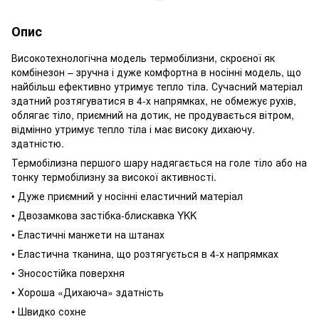
Опис
Високотехнологічна модель термобілизни, скроєної як
комбінезон – зручна і дуже комфортна в носінні модель, що
найбільш ефективно утримує тепло тіла. Сучасний матеріал
здатний розтягуватися в 4-х напрямках, не обмежує рухів,
облягає тіло, приємний на дотик, не продувається вітром,
відмінно утримує тепло тіла і має високу дихаючу.
здатністю.
Термобілизна першого шару надягається на голе тіло або на
тонку термобілизну за високої активності.
• Дуже приємний у носінні еластичний матеріал
• Двозамкова застібка-блискавка YKK
• Еластичні манжети на штанах
• Еластична тканина, що розтягується в 4-х напрямках
• Зносостійка поверхня
• Хороша «Дихаюча» здатність
• Швидко сохне