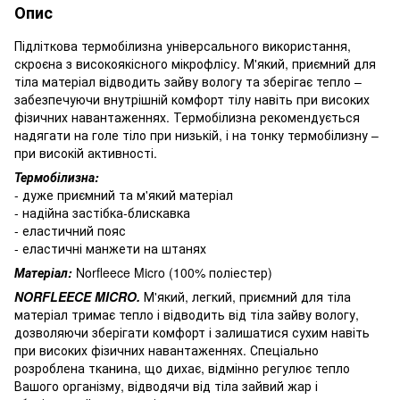
Опис
Підліткова термобілизна універсального використання,
скроєна з високоякісного мікрофлісу. М'який, приємний для
тіла матеріал відводить зайву вологу та зберігає тепло –
забезпечуючи внутрішній комфорт тілу навіть при високих
фізичних навантаженнях. Термобілизна рекомендується
надягати на голе тіло при низькій, і на тонку термобілизну –
при високій активності.
Термобілизна:
- дуже приємний та м'який матеріал
- надійна застібка-блискавка
- еластичний пояс
- еластичні манжети на штанях
Матеріал:
Norfleece Micro (100% поліестер)
NORFLEECE MICRO.
М'який, легкий, приємний для тіла
матеріал тримає тепло і відводить від тіла зайву вологу,
дозволяючи зберігати комфорт і залишатися сухим навіть
при високих фізичних навантаженнях. Спеціально
розроблена тканина, що дихає, відмінно регулює тепло
Вашого організму, відводячи від тіла зайвий жар і