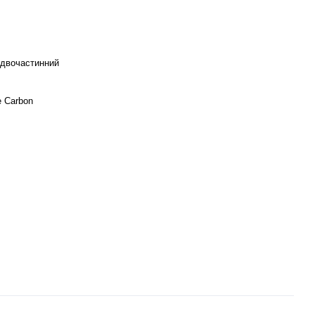
двочастинний
e Carbon