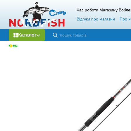
Перейти до основного контенту
Час роботи Магазину Вобле
Відгуки про магазин
Про н
Каталог