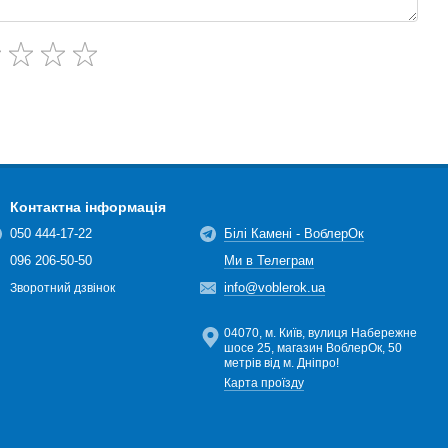
Контактна інформація
050 444-17-22
Білі Камені - ВоблерОк
096 206-50-50
Ми в Телеграм
info@voblerok.ua
Зворотний дзвінок
04070, м. Київ, вулиця Набережне
шосе 25, магазин ВоблерОк, 50
метрів від м. Дніпро!
Карта проїзду