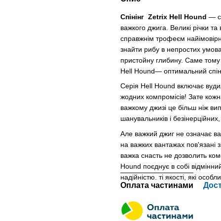
Спінінг Zetrix Hell Hound
— с
важкого джига. Великі річки та 
справжнім трофеєм найімовірні
знайти рибу в непростих умова
пристойну глибину. Саме тому 
Hell Hound— оптимальний спіні
Серія Hell Hound включає вудил
жодних компромісів! Зате кожна 
важкому джизі це більш ніж ви
шанувальників і безінерційних,
Але важкий джиг не означає ва
на важких вантажах пов'язані
важка снасть не дозволить ком
Hound поєднує в собі відмінн
надійністю. ті якості, які особл
Оплата частинами
Дос