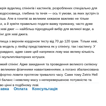
ерія вудилищ спінінгів і кастингів, розроблених спеціально для
водосховища, глибина та течія — ось ті умови, за яких зустріч із
ша. Але в гонитві за великим хижаком важливо не тільки
х, а й зуміти правильно подати важку приманку, часто дуже
хеві джиг — найбільш підходящий вибір для великої води, а
нг для хеві джига.
ища з верхнім кордоном тесту від 70 до 120 грам. Тільки хеві,
модель у лінійці представлена ​​як у спінінгу, так і кастингу. У
правдано, адже саме цей напрямок лову має велику кількість
 і мультиплікаторних котушок.
жкий спінінг. Адже закидання та проведення великого силікону
 з великими фізичними навантаженнями, а погано збалансована
фортно ловити протягом тривалого часу. Саме тому Zetrix Hell
ий баланс і невелику масу з неперевершеною потужністю та
иво цінні в подібному лові.
тавка
Оплата
Консультація