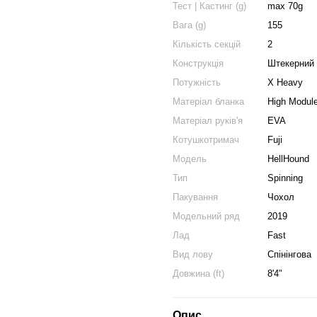
Тест | Кастинг (g)
max 70g
Вага (g)
155
Кількість секцій
2
Конструкція
Штекерний 
Потужність
X Heavy
Матеріал бланка
High Modul
Матеріал руків'я
EVA
Котушкотримач
Fuji
Модель
HellHound
Тип
Spinning
Пакування
Чохол
Модельний ряд
2019
Лад
Fast
Вид лову
Спінінгова
Довжина (ft)
8'4"
Опис