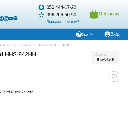
050 444-17-22
Мій заказ
096 206-50-50
Передзвонити вам?
Вхід
Укр
Спінінги
Спінінг Zetrix HellHound HHS-842HH
und HHS-842HH
Артикул
HHS-842HH
опичувальної знижки