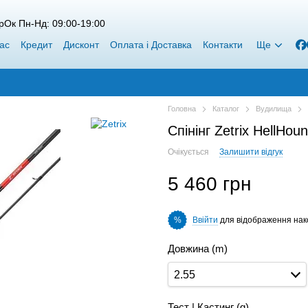
рОк Пн-Нд: 09:00-19:00
ас
Кредит
Дисконт
Оплата і Доставка
Контакти
Ще
Головна
Каталог
Вудилища
Спінінг Zetrix HellHo
Очікується
Залишити відгук
5 460 грн
Ввійти
для відображення нак
%
Довжина (m)
2.55
Тест | Кастинг (g)