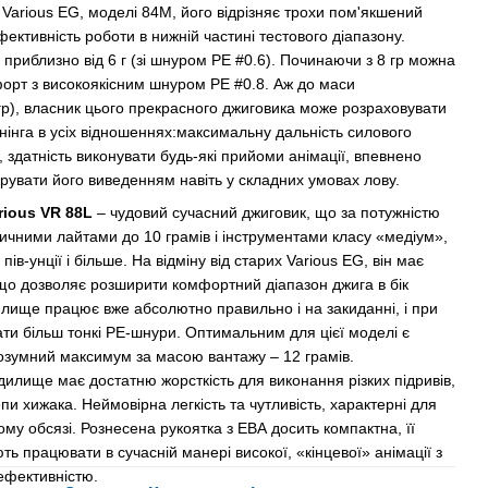
 Various EG, моделі 84М, його відрізняє трохи пом'якшений
ективність роботи в нижній частині тестового діапазону.
риблизно від 6 г (зі шнуром PE #0.6). Починаючи з 8 гр можна
орт з високоякісним шнуром РЕ #0.8. Аж до маси
1 гр), власник цього прекрасного джиговика може розраховувати
інінга в усіх відношеннях:максимальну дальність силового
, здатність виконувати будь-які прийоми анімації, впевнено
ерувати його виведенням навіть у складних умовах лову.
ious VR 88L
– чудовий сучасний джиговик, що за потужністю
ичними лайтами до 10 грамів і інструментами класу «медіум»,
в-унції і більше. На відміну від старих Various EG, він має
 що дозволяє розширити комфортний діапазон джига в бік
дилище працює вже абсолютно правильно і на закиданні, і при
вати більш тонкі РЕ-шнури. Оптимальним для цієї моделі є
розумний максимум за масою вантажу – 12 грамів.
илище має достатню жорсткість для виконання різких підривів,
пи хижака. Неймовірна легкість та чутливість, характерні для
ному обсязі. Рознесена рукоятка з ЕВА досить компактна, її
ть працювати в сучасній манері високої, «кінцевої» анімації з
фективністю.