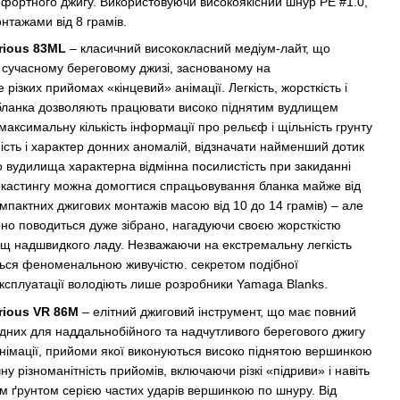
мфортного джигу. Використовуючи високоякісний шнур РЕ #1.0,
нтажами від 8 грамів.
rious 83ML
– класичний висококласний медіум-лайт, що
у сучасному береговому джизі, заснованому на
 різких прийомах «кінцевий» анімації. Легкість, жорсткість і
 бланка дозволяють працювати високо піднятим вудлищем
ксимальну кількість інформації про рельєф і щільність грунту
ність і характер донних аномалій, відзначати найменший дотик
 вудилища характерна відмінна посилистість при закиданні
ки кастингу можна домогтися спрацьовування бланка майже від
мпактних джигових монтажів масою від 10 до 14 грамів) – але
воно поводиться дуже зібрано, нагадуючи своєю жорсткістю
ищ надшвидкого ладу. Незважаючи на екстремальну легкість
ється феноменальною живучістю. секретом подібної
експлуатації володіють лише розробники Yamaga Blanks.
rious VR 86М
– елітний джиговий інструмент, що має повний
ідних для наддальнобійного та надчутливого берегового джигу
анімації, прийоми якої виконуються високо піднятою вершинкою
 різноманітність прийомів, включаючи різкі «підриви» і навіть
 ґрунтом серією частих ударів вершинкою по шнуру. Від