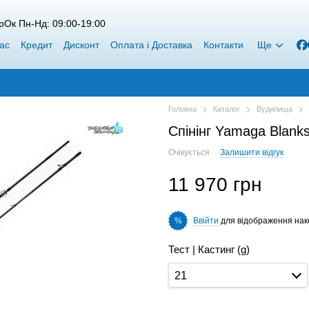
рОк Пн-Нд: 09:00-19:00
ас
Кредит
Дисконт
Оплата і Доставка
Контакти
Ще
Головна
Каталог
Вудилища
Спінінг Yamaga Blank
Очікується
Залишити відгук
11 970 грн
Ввійти
для відображення нак
%
Тест | Кастинг (g)
21