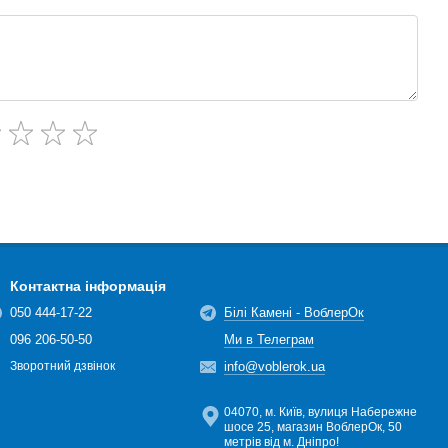
Контактна інформація
050 444-17-22
Білі Камені - ВоблерОк
096 206-50-50
Ми в Телеграм
info@voblerok.ua
Зворотний дзвінок
04070, м. Київ, вулиця Набережне
шосе 25, магазин ВоблерОк, 50
метрів від м. Дніпро!