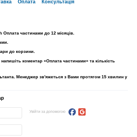
тавка
Оплата
Консультація
h Оплата частинами до 12 місяців.
ами.
вари до корзини.
напишіть коментар «Оплата частинами» та кількість
льтанта. Менеджер зв'яжеться з Вами протягом 15 хвилин у
ар
Увійти за допомогою