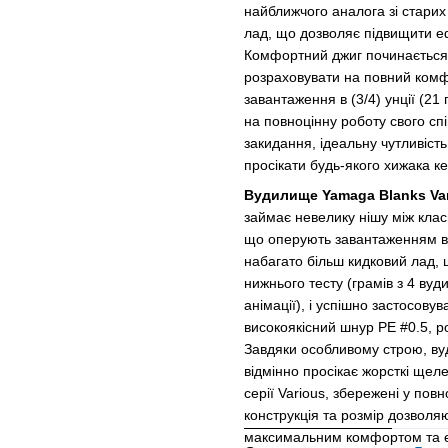
найближчого аналога зі старих
лад, що дозволяє підвищити еф
Комфортний джиг починається п
розраховувати на повний комф
завантаження в (3/4) унції (2
на повноцінну роботу свого сп
закидання, ідеальну чутливість
просікати будь-якого хижака к
Вудилище Yamaga Blanks Var
займає невелику нішу між клас
що оперують завантаженням в пі
набагато більш кидковий лад,
нижнього тесту (грамів з 4 ву
анімації), і успішно застосову
високоякісний шнур PE #0.5, 
Завдяки особливому строю, вуд
відмінно просікає жорсткі щеле
серії Various, збережені у пов
конструкція та розмір дозволяю
максимальним комфортом та е