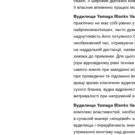
ndash; її широкий діапазон ко
її власник впевнено працює мо
Вудилище Yamaga Blanks Va
практично не має собі рівних 
найрізноманітніших, часто дуже
надчутливість його потужного
необмежений час, отримуючи ма
на наддальній дистанції, наяв
хижака до приманки. Для цього
(при відповідному рівні техні
самого комля при закиданні ко
при проведенні та підсіканні 
кращі зразки класичних вудил
сухого бланка, вудка відрізня
витривалості при напруженій 
Вудилище Yamaga Blanks Va
комплекс властивостей, необх
в сучасній манері «кінцевий» 
вудилища і передбачають значну
утримання монтажу над донним