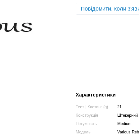
Повідомити, коли з'яв
Характеристики
Тест | Кастинг (g)
21
Конструкція
Штекерний 
Потужність
Medium
Модель
Various Reb