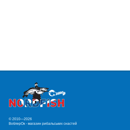
© 2010—2026
ВоблерОк - магазин рибальських снастей