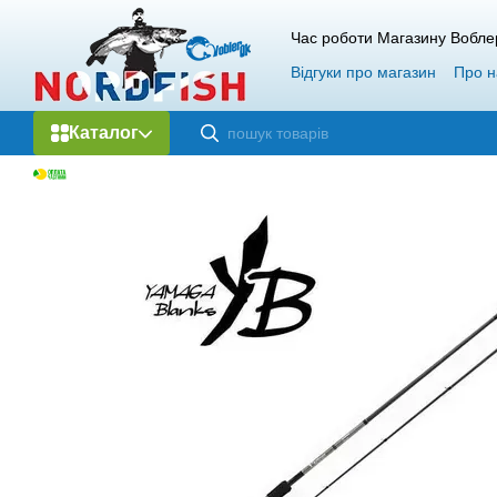
Перейти до основного контенту
Час роботи Магазину Вобле
Відгуки про магазин
Про н
Каталог