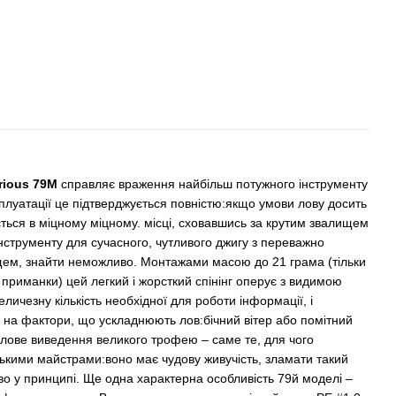
rious 79М
справляє враження найбільш потужного інструменту
ксплуатації це підтверджується повністю:якщо умови лову досить
ється в міцному міцному. місці, сховавшись за крутим звалищем
нструменту для сучасного, чутливого джигу з переважно
ем, знайти неможливо. Монтажами масою до 21 грама (тільки
приманки) цей легкий і жорсткий спінінг оперує з видимою
личезну кількість необхідної для роботи інформації, і
 на фактори, що ускладнюють лов:бічний вітер або помітний
силове виведення великого трофею – саме те, для чого
кими майстрами:воно має чудову живучість, зламати такий
о у принципі. Ще одна характерна особливість 79й моделі –