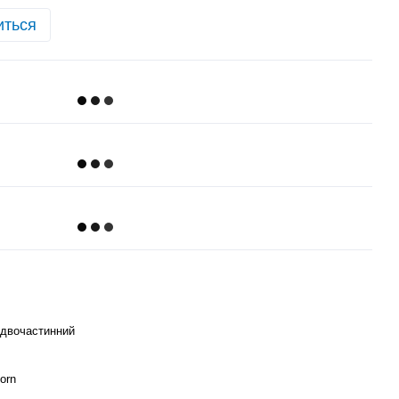
иться
двочастинний
orn