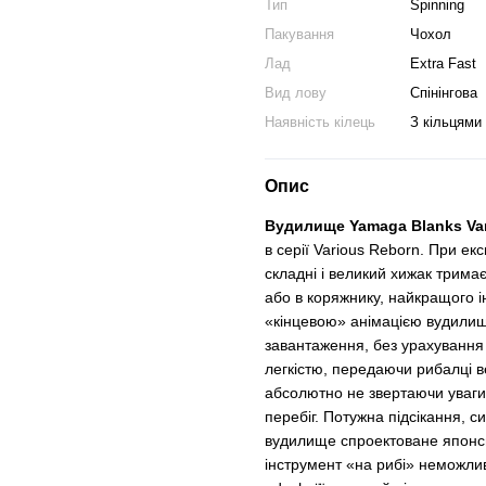
Тип
Spinning
Пакування
Чохол
Лад
Extra Fast
Вид лову
Спінінгова
Наявність кілець
З кільцями
Опис
Вудилище Yamaga Blanks Va
в серії Various Reborn. При е
складні і великий хижак трима
або в коряжнику, найкращого і
«кінцевою» анімацією вудилищ
завантаження, без урахування 
легкістю, передаючи рибалці ве
абсолютно не звертаючи уваги
перебіг. Потужна підсікання, 
вудилище спроектоване японсь
інструмент «на рибі» неможлив