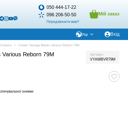
050 444-17-22
Мій заказ
096 206-50-50
Передзвонити вам?
Вхід
Укр
Спінінги
Спінінг Yamaga Blanks Various Reborn 79M
s Various Reborn 79M
Артикул
VYAMBVR79M
опичувальної знижки