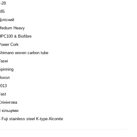
7-28
185
Цілісний
Medium Heavy
HPC100 & Biofibre
Power Cork
Shimano woven carbon tube
Yasei
Spinning
Чохол
2013
Fast
Спінінгова
З кільцями
 Fuji stainless steel K-type Alconite