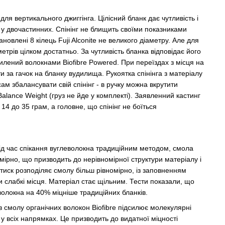
 для вертикального джиггінга. Цілісний бланк дає чутливість і
ж у двочастинних. Спінінг не блищить своїми показниками
ановлені 8 кілець Fuji Alconite не великого діаметру. Але для
метрів цілком достатньо. За чутливість бланка відповідає його
лений волокнами Biofibre Powered. При переїздах з місця на
 за гачок на бланку вудилища. Рукоятка спінінга з матеріалу
сам збалансувати свій спінінг - в ручку можна вкрутити
alance Weight (груз не йде у комплекті). Заявленний кастинг
4 до 35 грам, а головне, що спінінг не боїться
ід час спікання вуглеволокна традиційним методом, смола
мірно, що призводить до нерівномірної структури матеріалу і
иск розподіляє смолу більш рівномірно, із заповненням
 слабкі місця. Матеріал стає щільним. Тести показали, що
еволокна на 40% міцніше традиційних бланків.
в смолу органічних волокон Biofibre підсилює молекулярні
 у всіх напрямках. Це призводить до видатної міцності