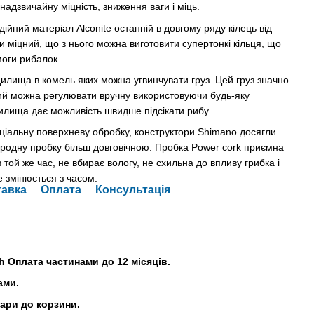
адзвичайну міцність, зниження ваги і міць.
ійний матеріал Alconite останній в довгому ряду кілець від
ьки міцний, що з нього можна виготовити супертонкі кільця, що
моги рибалок.
дилища в комель яких можна угвинчувати груз. Цей груз значно
й можна регулювати вручну використовуючи будь-яку
илища дає можливість швидше підсікати рибу.
іальну поверхневу обробку, конструктори Shimano досягли
иродну пробку більш довговічною. Пробка Power cork приємна
в той же час, не вбирає вологу, не схильна до впливу грибка і
не змінюється з часом.
тавка
Оплата
Консультація
h Оплата частинами до 12 місяців.
ами.
вари до корзини.