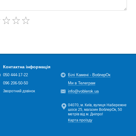
Контактна інформація
050 444-17-22
Білі Камені - ВоблерОк
096 206-50-50
Ми в Телеграм
info@voblerok.ua
Зворотний дзвінок
04070, м. Київ, вулиця Набережне
шосе 25, магазин ВоблерОк, 50
метрів від м. Дніпро!
Карта проїзду