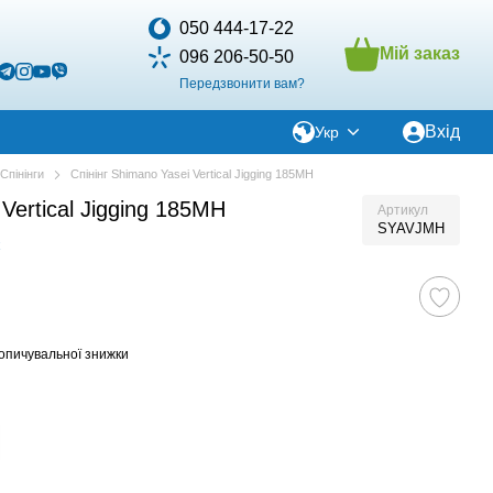
050 444-17-22
Мій заказ
096 206-50-50
Передзвонити вам?
Вхід
Укр
Спінінги
Спінінг Shimano Yasei Vertical Jigging 185MH
 Vertical Jigging 185MH
Артикул
SYAVJMH
опичувальної знижки