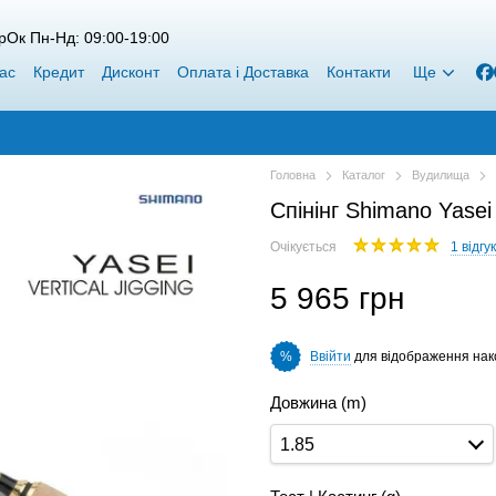
рОк Пн-Нд: 09:00-19:00
ас
Кредит
Дисконт
Оплата і Доставка
Контакти
Ще
Головна
Каталог
Вудилища
Спінінг Shimano Yasei
Очікується
1 відгук
5 965 грн
Ввійти
для відображення нак
%
Довжина (m)
1.85