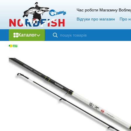
Перейти до основного контенту
Час роботи Магазину Вобле
Відгуки про магазин
Про н
Каталог