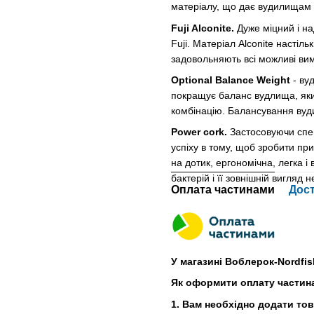
матеріалу, що дає вудилищам н
Fuji Alconite.
Дуже міцний і над
Fuji. Матеріал Alconite настіл
задовольняють всі можливі ви
Optional Balance Weight
- ву
покращує баланс вудлища, яки
комбінацію. Балансування вуд
Power cork.
Застосовуючи спец
успіху в тому, щоб зробити пр
на дотик, ергономічна, легка і 
бактерій і її зовнішній вигляд 
Оплата частинами
Дос
У магазині Воблерок-Nordfis
Як оформити оплату частин
1. Вам необхідно додати то