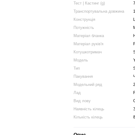
Тест | Кастинг (g)
Транспортувальна довжина
Конструкція
Потужність
Матеріал бланка
Матеріал руків'я
Котушкотримач
Модель
Тип
Пакування
Модельний ряд
Лад
Вид лову
Наявність кілець
Кількість кілець
8
Опис