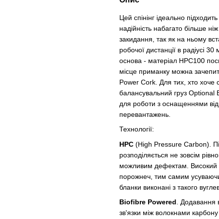
Цей спінінг ідеально підходить
надійність набагато більше ні
закидання, так як на ньому вст
робочої дистанції в радіусі 30 
основа - матеріал HPC100 поси
місце приманку можна зачепити
Power Cork. Для тих, хто хоче 
балансувальний груз Optional B
для роботи з оснащеннями від 1
перевантажень.
Технології:
HPC
(High Pressure Carbon). П
розподіляється не зовсім рівно
можливим дефектам. Високий т
порожнеч, тим самим усуваючи
бланки виконані з такого вугл
Biofibre Powered
. Додавання 
зв'язки між волокнами карбону