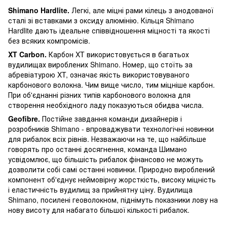
Shimano Hardlite.
Легкі, але міцні рами кілець з анодованої
сталі зі вставками з оксиду алюмінію. Кільця Shimano
Hardlite дають ідеальне співвідношення міцності та якості
без всяких компромісів.
XT Carbon.
Карбон XT використовується в багатьох
вудилищах вироблених Shimano. Номер, що стоїть за
абревіатурою XT, означає якість використовуваного
карбонового волокна. Чим вище число, тим міцніше карбон.
При об'єднанні різних типів карбонового волокна для
створення необхідного ладу показуються обидва числа.
Geofibre.
Постійне завдання команди дизайнерів і
розробників Shimano - впроваджувати технологічні новинки
для рибалок всіх рівнів. Незважаючи на те, що найбільше
говорять про останні досягнення, команда Шимано
усвідомлює, що більшість рибалок фінансово не можуть
дозволити собі самі останні новинки. Природно вироблений
компонент об'єднує неймовірну жорсткість, високу міцність
і еластичність вудилищ за прийнятну ціну. Вудилища
Shimano, посилені геоволокном, піднімуть показники лову на
нову висоту для набагато більшої кількості рибалок.