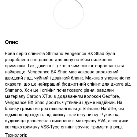
Опис
Нова серія спінінгів Shimano Vengeance BX Shad була
розроблена спеціально для лову на м'які силіконові
приманки. Так, джиггінг це те з чим спінінг справляється
найкраще. Vengeance BX Shad має яскраво виражений
швидкий лад, чуйний і дзвінкий бланк. Можна з упевненістю
сказати, що це найкращий бюджетний спінінг для джига від
Shimano. Хоч це і спінінг початкового рівня, завдяки
матеріалу Carbon XT30 з додаванням волокон Geofibre,
Vengeance BX Shad досить чутливий і дуже надійний. На
бланку грамотно розташовані кільця Shimano Hardlite, які
відмінно підходять під жилку і плетену нитку. Рукоятка
вудилища рознесена і виконана з матеріалу EVA, а завдяки
катушкотримачу VSS-Type спінінг зручно тримати в руці.
Технології: