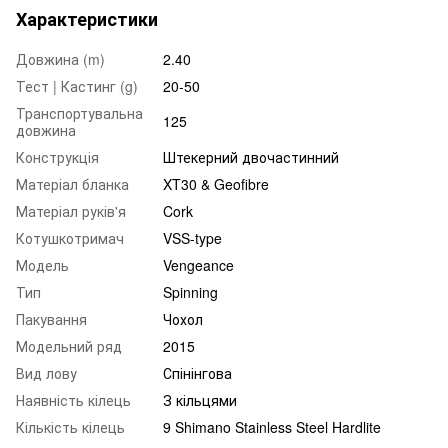
Характеристики
Довжина (m)
2.40
Тест | Кастинг (g)
20-50
Транспортувальна
125
довжина
Конструкція
Штекерний двочастинний
Матеріал бланка
XT30 & Geofibre
Матеріал руків'я
Cork
Котушкотримач
VSS-type
Модель
Vengeance
Тип
Spinning
Пакування
Чохол
Модельний ряд
2015
Вид лову
Спінінгова
Наявність кілець
З кільцями
Кількість кілець
9 Shimano Stainless Steel Hardlite