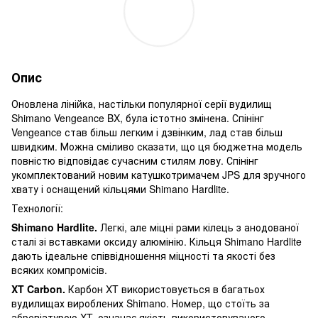
Опис
Оновлена лінійка, настільки популярної серії вудилищ
Shimano Vengeance BX, була істотно змінена. Спінінг
Vengeance став більш легким і дзвінким, лад став більш
швидким. Можна сміливо сказати, що ця бюджетна модель
повністю відповідає сучасним стилям лову. Спінінг
укомплектований новим катушкотримачем JPS для зручного
хвату і оснащений кільцями Shimano Hardlite.
Технології:
Shimano Hardlite.
Легкі, але міцні рами кілець з анодованої
сталі зі вставками оксиду алюмінію. Кільця Shimano Hardlite
дають ідеальне співвідношення міцності та якості без
всяких компромісів.
XT Carbon.
Карбон XT використовується в багатьох
вудилищах вироблених Shimano. Номер, що стоїть за
абревіатурою XT, означає якість використовуваного