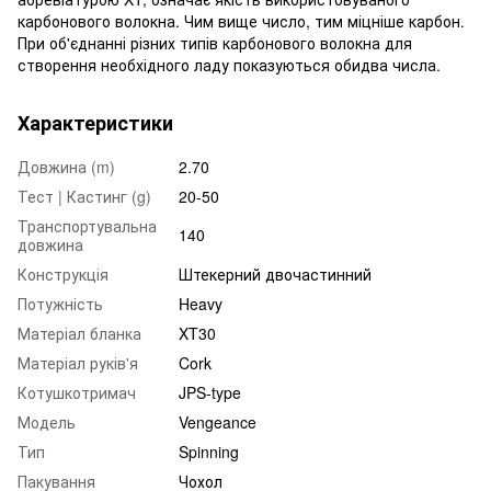
карбонового волокна. Чим вище число, тим міцніше карбон.
При об'єднанні різних типів карбонового волокна для
створення необхідного ладу показуються обидва числа.
Характеристики
Довжина (m)
2.70
Тест | Кастинг (g)
20-50
Транспортувальна
140
довжина
Конструкція
Штекерний двочастинний
Потужність
Heavy
Матеріал бланка
XT30
Матеріал руків'я
Cork
Котушкотримач
JPS-type
Модель
Vengeance
Тип
Spinning
Пакування
Чохол