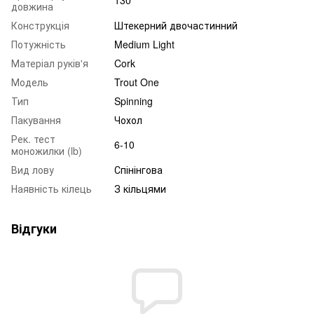
довжина
Конструкція
Штекерний двочастинний
Потужність
Medium Light
Матеріал руків'я
Cork
Модель
Trout One
Тип
Spinning
Пакування
Чохол
Рек. тест
6-10
моножилки (lb)
Вид лову
Спінінгова
Наявність кілець
З кільцями
Відгуки