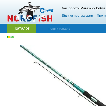
Перейти до основного контенту
Час роботи Магазину Вобле
Відгуки про магазин
Про н
Гарантія і повернення
О
Каталог