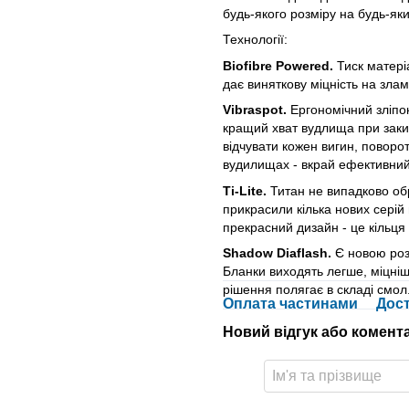
будь-якого розміру на будь-яки
Технології:
Biofibre Powered.
Тиск матері
дає виняткову міцність на злам,
Vibraspot.
Ергономічний зліпок
кращий хват вудлища при закид
відчувати кожен вигин, поворот
вудилищах - вкрай ефективний
Ti-Lite.
Титан не випадково обр
прикрасили кілька нових серій 
прекрасний дизайн - це кільця T
Shadow Diaflash.
Є новою розр
Бланки виходять легше, міцніш
рішення полягає в складі смол
Оплата частинами
Дос
Новий відгук або комент