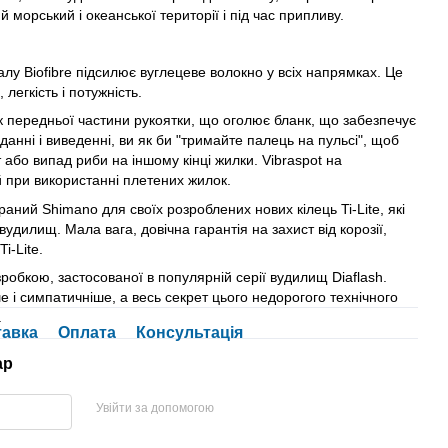
й морський і океанської території і під час припливу.
алу Biofibre підсилює вуглецеве волокно у всіх напрямках. Це
 легкість і потужність.
 передньої частини рукоятки, що оголює бланк, що забезпечує
анні і виведенні, ви як би "тримайте палець на пульсі", щоб
 або випад риби на іншому кінці жилки. Vibraspot на
 при використанні плетених жилок.
аний Shimano для своїх розроблених нових кілець Ti-Lite, які
вудилищ. Мала вага, довічна гарантія на захист від корозії,
i-Lite.
обкою, застосованої в популярній серії вудилищ Diaflash.
е і симпатичніше, а весь секрет цього недорогого технічного
.
тавка
Оплата
Консультація
ар
Увійти за допомогою