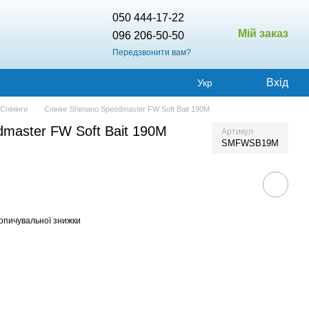
050 444-17-22
Мій заказ
096 206-50-50
Передзвонити вам?
Вхід
Укр
Спінінги
Спінінг Shimano Speedmaster FW Soft Bait 190M
dmaster FW Soft Bait 190M
Артикул
SMFWSB19M
опичувальної знижки