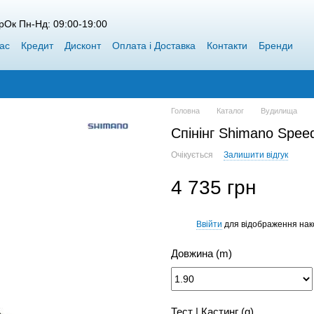
рОк Пн-Нд: 09:00-19:00
ас
Кредит
Дисконт
Оплата і Доставка
Контакти
Бренди
пт Siweida
Каталог
Блог
Переможці конкурсів від Воблерок
Головна
Каталог
Вудилища
Спінінг Shimano Spee
Очікується
Залишити відгук
4 735 грн
Ввійти
для відображення нак
%
Довжина (m)
Тест | Кастинг (g)