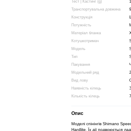
Тест | Кастинг (g)
Транспортувальна довжина
Конструкція
Потужність
Матеріал бланка
Котушкотримач
Модель
Тип
Пакування
Модельний ряд
Вид лову
Наявність кілець
Кількість кілець
Опис
Моделі спінінгів Shimano Speedm
Hardlite. Їх дії подвоюється л