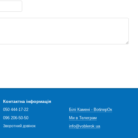
Контактна інформація
050 444-17-22
Білі Камені - ВоблерОк
096 206-50-50
Ми в Телеграм
info@voblerok.ua
Зворотний дзвінок