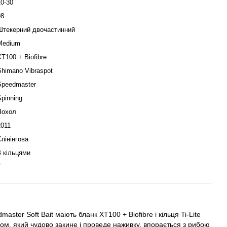
10-30
98
Штекерний двочастинний
Medium
XT100 + Biofibre
Shimano Vibraspot
Speedmaster
Spinning
Чохол
2011
Спінінгова
З кільцями
7
aster Soft Bait мають бланк XT100 + Biofibre і кільця Ti-Lite
адом, який чудово закине і проведе наживку, впорається з рибою