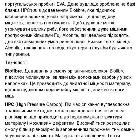
португальської пробки і EVA. Дане вудлище зроблено на базі
бланка HPC100 з додаванням Biofibre, яке підсилює
карбонове волокно у всіх напрямках. Це дає чудову
міцність, легкість і потужність. Щоб вудлище могло
утримувати велику рибу, його забезпечили дуже міцними
пропускними кільцями Fuji Alconite, які ідеально підходять
для екстремальних умов рибної ловлі. Низьке тертя кілець
Alconite, також помітно подовжує термін служби будь-якого
типу жилки.
Технології:
Biofibre.
Додавання в смолу органічних волокон Biofibre
підсилює молекулярні зв'язки між волокнами карбону у всіх
напрямках. Це призводить до видатної міцності матеріалу,
що дає вудлищам надзвичайну міцність, зниження ваги і
міць.
HPC
(High Pressure Carbon). Під час спікання вуглеволокна
традиційним методом, смола розподіляється не зовсім
рівномірно, що призводить до нерівномірної структури
матеріалу і можливим дефектам. Високий тиск розподіляє
смолу більш рівномірно із заповненням порожнеч тим самим
усуваючи слабкі місця. Матеріал стає щільним. Тести