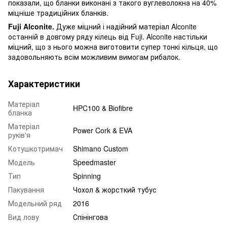
показали, що бланки виконані з такого вуглеволокна на 40%
міцніше традиційних бланків.
Fuji Alconite.
Дуже міцний і надійний матеріал Alconite
останній в довгому ряду кілець від Fuji. Alconite настільки
міцний, що з нього можна виготовити супер тонкі кільця, що
задовольняють всім можливим вимогам рибалок.
Характеристики
Матеріал
HPC100 & Biofibre
бланка
Матеріал
Power Cork & EVA
руків'я
Котушкотримач
Shimano Custom
Модель
Speedmaster
Тип
Spinning
Пакування
Чохол & жорсткий тубус
Модельний ряд
2016
Вид лову
Спінінгова